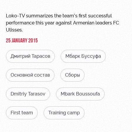
Video
Stadium
tours
Photo
Loko-TV summarizes the team’s first successful
Disabled
performance this year against Armenian leaders FC
supporters
Ulisses.
25 JANUARY 2015
Дмитрий Тарасов
Мбарк Буссуфа
RZD Arena
Trials
Our fans
Основной состав
Сборы
Events
Локо
Банковская
Hosting
Старт
карта
«Локомотив»
Dmitriy Tarasov
Mbark Boussoufa
Fields
Локо-Лето
rent
Wallpapers
First team
Training camp
Space
A fan card
rentals
Loyalty