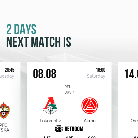
2 DAYS
NEXT MATCH IS
20:45
18:00
08.08
14.
uesday
Saturday
RPL
Day 3
Lokomotiv
Akron
Ore
PFC
CSKA