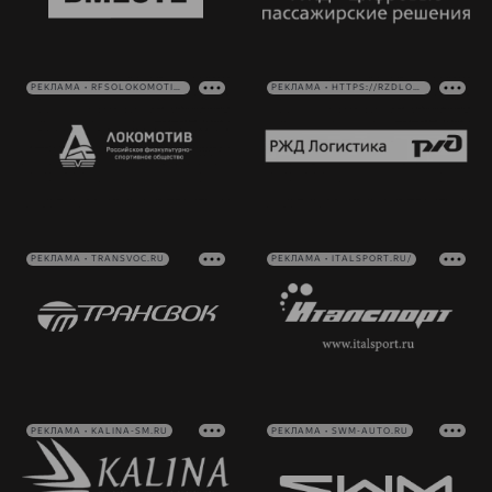
РЕКЛАМА • RFSOLOKOMOTIV.RU
РЕКЛАМА • HTTPS://RZDLOG.RU/
РЕКЛАМА • TRANSVOC.RU
РЕКЛАМА • ITALSPORT.RU/
РЕКЛАМА • KALINA-SM.RU
РЕКЛАМА • SWM-AUTO.RU