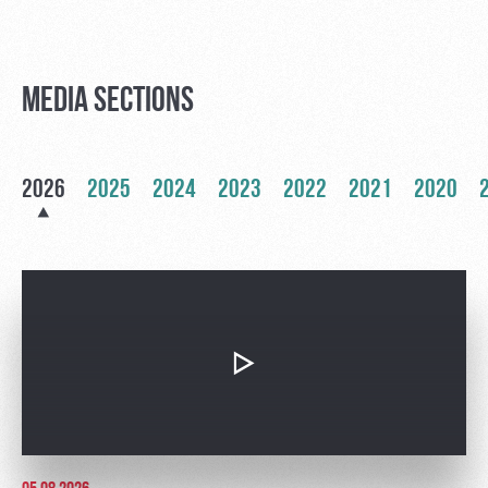
Ice palace
program
Sport
Parking
activities
MEDIA SECTIONS
Информация
для
болельщиков
МГН
2026
2025
2024
2023
2022
2021
2020