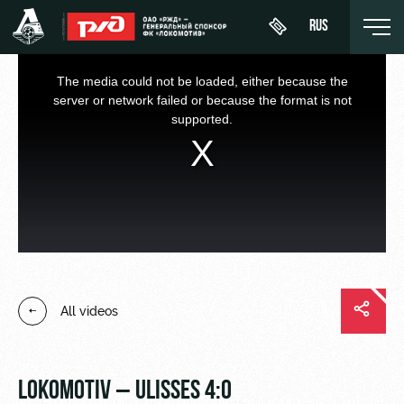
RUS
This
is
a
The media could not be loaded, either because the
modal
window.
server or network failed or because the format is not
supported.
День
About
News
WFC
матча
Lokomotiv
History
Calendar
Buy a
Youth
Sponsors
ticket
Tournament
team (U-
table
19)
Contacts
VIP Boxes
All videos
Players
FWFC
Anti-
ВИП-ЗОНЫ
Lokomotiv
doping
Coaching
СЕМЕЙНЫЙ
Staff
СЕКТОР
LOKOMOTIV – ULISSES 4:0