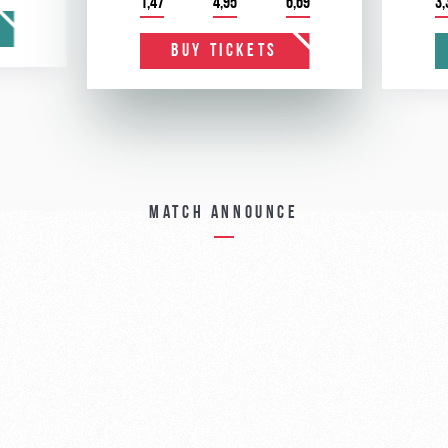
1,47
4,95
6,69
3,
BUY TICKETS
Match announce