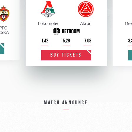
Lokomotiv
Akron
Ore
PFC
CSKA
1,42
5,29
7,08
3,
BUY TICKETS
Match announce