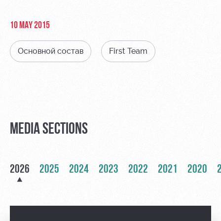
Video
Stadium
tours
Photo
10 MAY 2015
Disabled
supporters
Основной состав
First Team
RZD Arena
Локо
Our fans
Старт
MEDIA SECTIONS
Events
Банковская
Hosting
Локо-Лето
карта
«Локомотив»
Fields
2026
2025
2024
2023
2022
2021
2020
rent
Wallpapers
Space
A fan card
rentals
Loyalty