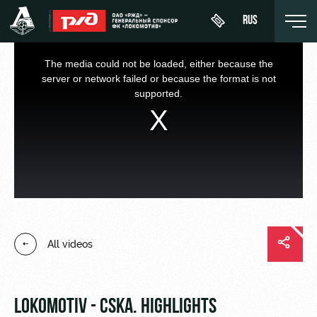
RUS
This
is
a
The media could not be loaded, either because the
modal
window.
server or network failed or because the format is not
supported.
День
About
News
WFC
матча
Lokomotiv
History
Calendar
Buy a
Youth
Sponsors
ticket
Tournament
team (U-
table
19)
Contacts
VIP Boxes
All videos
Players
FWFC
Anti-
ВИП-ЗОНЫ
Lokomotiv
doping
Coaching
СЕМЕЙНЫЙ
Staff
СЕКТОР
LOKOMOTIV - CSKA. HIGHLIGHTS