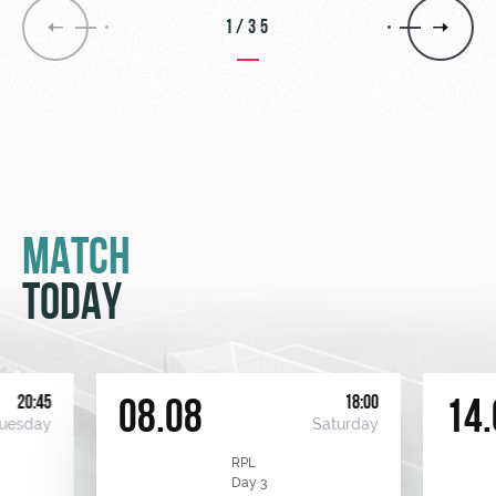
1/35
MATCH
TODAY
20:45
18:00
08.08
14.
uesday
Saturday
RPL
Day 3