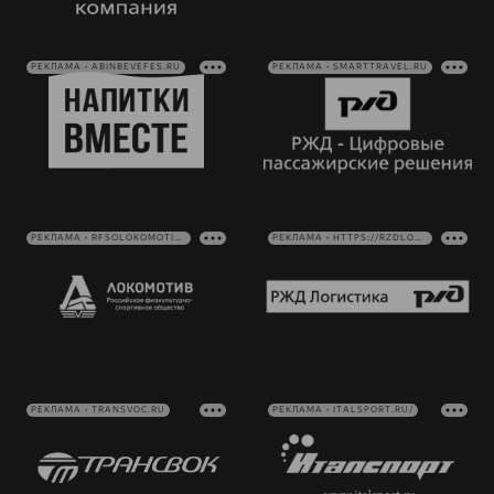
РЕКЛАМА • ABINBEVEFES.RU
РЕКЛАМА • SMARTTRAVEL.RU
РЕКЛАМА • RFSOLOKOMOTIV.RU
РЕКЛАМА • HTTPS://RZDLOG.RU/
РЕКЛАМА • TRANSVOC.RU
РЕКЛАМА • ITALSPORT.RU/