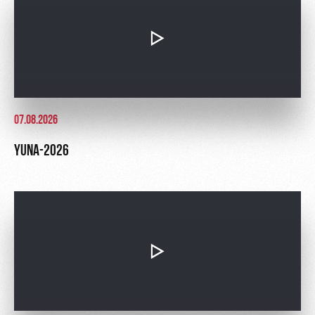
Ice palace
program
Sport
Parking
activities
Информация
для
болельщиков
МГН
07.08.2026
YUNA-2026