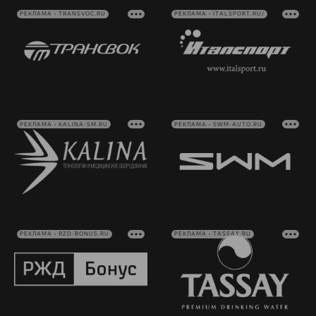
РЕКЛАМА • TRANSVOC.RU
РЕКЛАМА • ITALSPORT.RU/
РЕКЛАМА • KALINA-SM.RU
РЕКЛАМА • SWM-AUTO.RU
РЕКЛАМА • RZD-BONUS.RU
РЕКЛАМА • TASSAY.RU