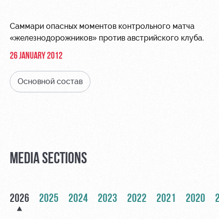
Video
Stadium
tours
Photo
Саммари опасных моментов контрольного матча
Disabled
«железнодорожников» против австрийского клуба.
supporters
26 JANUARY 2012
Основной состав
RZD Arena
Локо
Our fans
Старт
Events
Банковская
Hosting
Локо-Лето
карта
«Локомотив»
MEDIA SECTIONS
Fields
rent
Wallpapers
Space
A fan card
2026
2025
2024
2023
2022
2021
2020
rentals
Loyalty