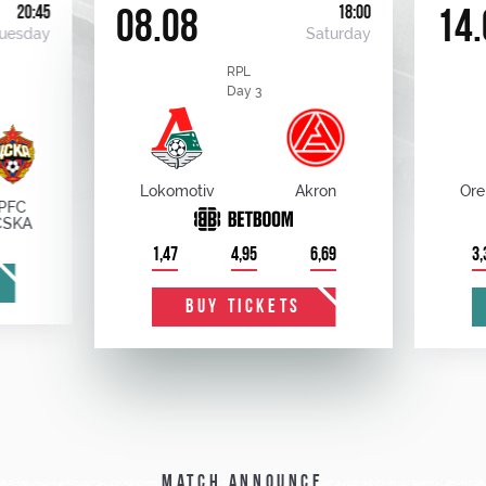
20:45
18:00
08.08
14.
uesday
Saturday
RPL
Day 3
Lokomotiv
Akron
Ore
PFC
CSKA
1,47
4,95
6,69
3,
BUY TICKETS
Match announce