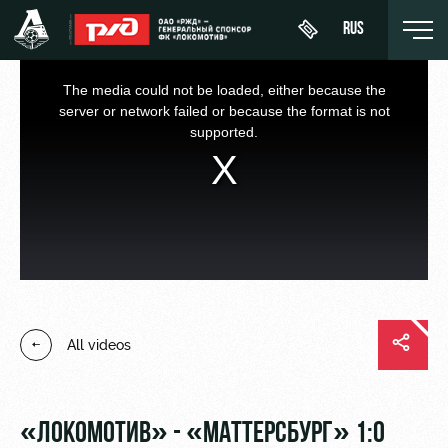
RUS
This
is
a
The media could not be loaded, either because the
modal
window.
server or network failed or because the format is not
supported.
День
About
News
WFC
матча
Lokomotiv
History
Calendar
Buy a
Youth
Sponsors
ticket
Tournament
team (U-
table
19)
Contacts
VIP Boxes
All videos
Players
FWFC
Anti-
ВИП-ЗОНЫ
Lokomotiv
doping
Coaching
СЕМЕЙНЫЙ
Staff
СЕКТОР
«ЛОКОМОТИВ» - «МАТТЕРСБУРГ» 1:0