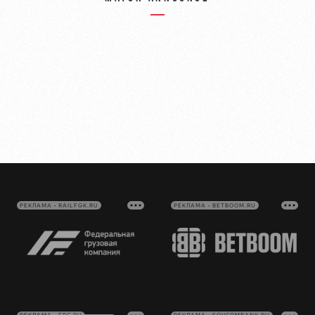
РЕКЛАМА • RAILFGK.RU
РЕКЛАМА • BETBOOM.RU