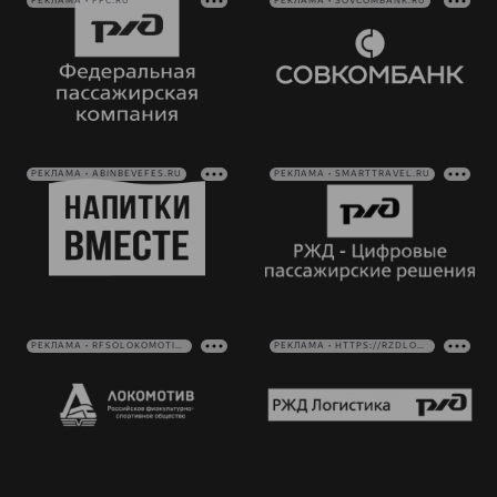
РЕКЛАМА • FPC.RU
РЕКЛАМА • SOVCOMBANK.RU
РЕКЛАМА • ABINBEVEFES.RU
РЕКЛАМА • SMARTTRAVEL.RU
РЕКЛАМА • RFSOLOKOMOTIV.RU
РЕКЛАМА • HTTPS://RZDLOG.RU/