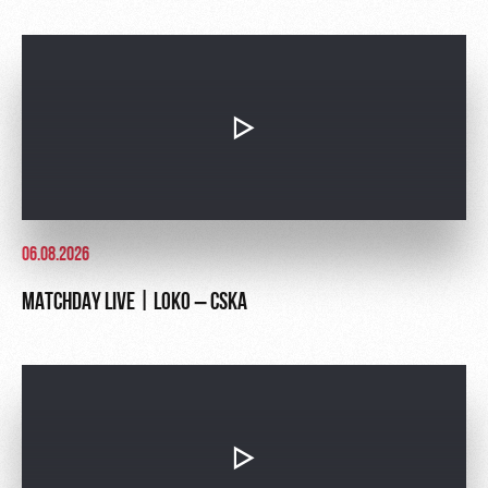
Ice palace
program
Sport
Parking
activities
Информация
для
болельщиков
МГН
06.08.2026
MATCHDAY LIVE | LOKO – CSKA