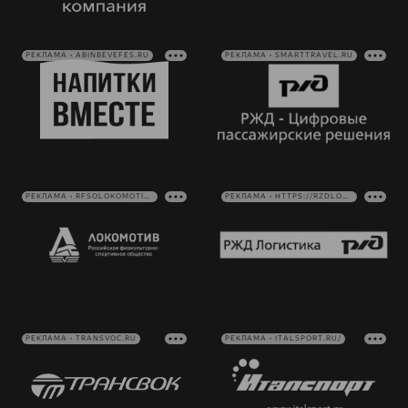
РЕКЛАМА • ABINBEVEFES.RU
РЕКЛАМА • SMARTTRAVEL.RU
РЕКЛАМА • RFSOLOKOMOTIV.RU
РЕКЛАМА • HTTPS://RZDLOG.RU/
РЕКЛАМА • TRANSVOC.RU
РЕКЛАМА • ITALSPORT.RU/