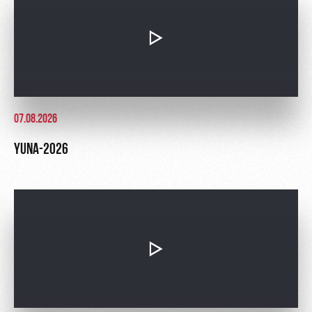
Ice palace
program
Sport
Parking
activities
Информация
для
болельщиков
МГН
07.08.2026
YUNA-2026