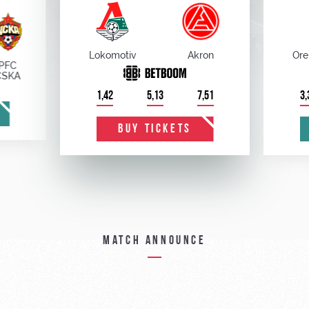
Lokomotiv
Akron
Ore
PFC
CSKA
1,42
5,13
7,51
3,
BUY TICKETS
Match announce