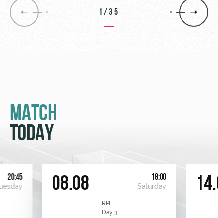
1/35
MATCH
TODAY
20:45
18:00
08.08
14.
uesday
Saturday
RPL
Day 3