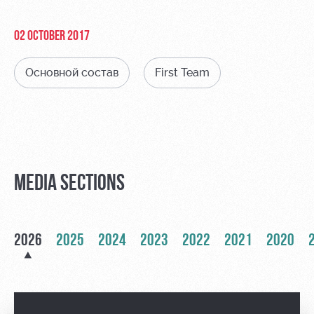
Video
Stadium
tours
Photo
02 OCTOBER 2017
Disabled
supporters
Основной состав
First Team
RZD Arena
Локо
Our fans
Старт
MEDIA SECTIONS
Events
Банковская
Hosting
Локо-Лето
карта
«Локомотив»
Fields
2026
2025
2024
2023
2022
2021
2020
rent
Wallpapers
Space
A fan card
rentals
Loyalty