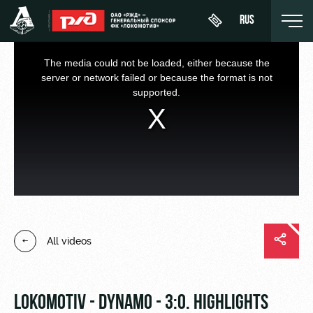
RUS
This
is
a
The media could not be loaded, either because the
modal
window.
server or network failed or because the format is not
supported.
День
About
News
WFC
матча
Lokomotiv
History
Calendar
Buy a
Youth
Sponsors
ticket
Tournament
team (U-
table
19)
Contacts
VIP Boxes
All videos
Players
FWFC
Anti-
ВИП-ЗОНЫ
Lokomotiv
doping
Coaching
СЕМЕЙНЫЙ
Staff
СЕКТОР
LOKOMOTIV - DYNAMO - 3:0. HIGHLIGHTS