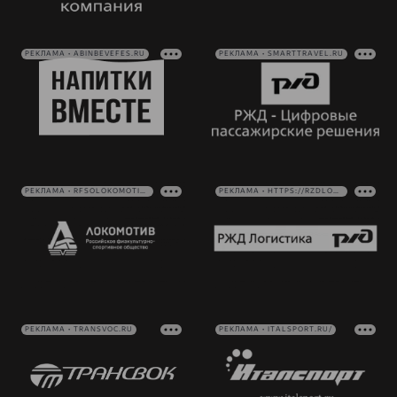
РЕКЛАМА • ABINBEVEFES.RU
РЕКЛАМА • SMARTTRAVEL.RU
РЕКЛАМА • RFSOLOKOMOTIV.RU
РЕКЛАМА • HTTPS://RZDLOG.RU/
РЕКЛАМА • TRANSVOC.RU
РЕКЛАМА • ITALSPORT.RU/