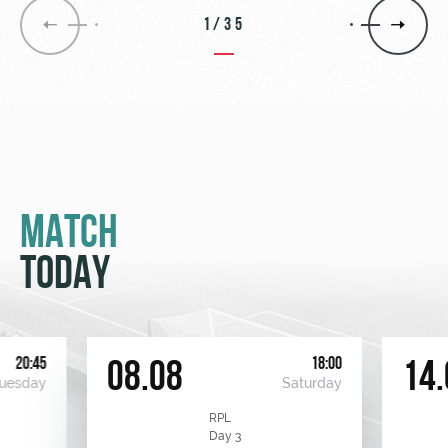
1/35
MATCH
TODAY
20:45
18:00
08.08
14.
uesday
Saturday
RPL
Day 3