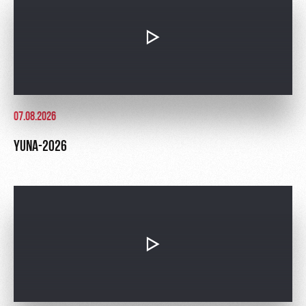
Ice palace
program
Sport
Parking
activities
Информация
для
болельщиков
МГН
07.08.2026
YUNA-2026