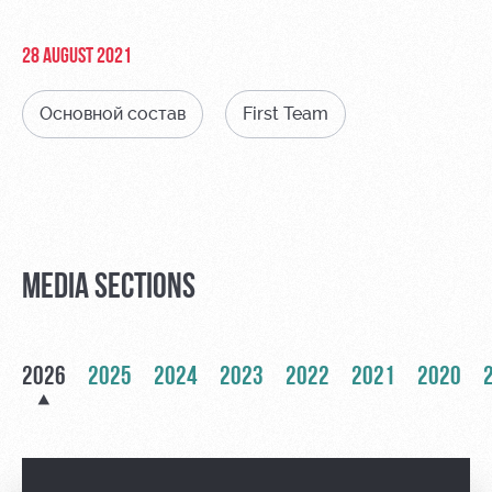
Video
Stadium
tours
Photo
28 AUGUST 2021
Disabled
supporters
Основной состав
First Team
RZD Arena
Локо
Our fans
Старт
MEDIA SECTIONS
Events
Банковская
Hosting
Локо-Лето
карта
«Локомотив»
Fields
2026
2025
2024
2023
2022
2021
2020
rent
Wallpapers
Space
A fan card
rentals
Loyalty