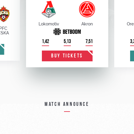
Lokomotiv
Akron
Ore
PFC
CSKA
1,42
5,13
7,51
3,
BUY TICKETS
Match announce