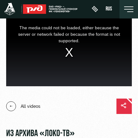
RUS
This
is
a
The media could not be loaded, either because the
modal
window.
server or network failed or because the format is not
supported.
Buy a
About
News
WFC
ticket
Lokomotiv
History
Calendar
VIP Boxes
Youth
Sponsors
Tournament
team (U-
ВИП-ЗОНЫ
table
19)
Contacts
СЕМЕЙНЫЙ
All videos
Players
FWFC
Anti-
СЕКТОР
Lokomotiv
doping
Coaching
Stadium
Staff
tours
ИЗ АРХИВА «ЛОКО-ТВ»