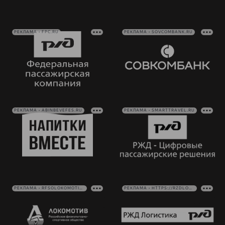
РЕКЛАМА • FPC.RU
РЕКЛАМА • SOVCOMBANK.RU
РЕКЛАМА • ABINBEVEFES.RU
РЕКЛАМА • SMARTTRAVEL.RU
РЕКЛАМА • RFSOLOKOMOTIV.RU
РЕКЛАМА • HTTPS://RZDLOG.RU/