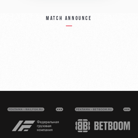
Match announce
РЕКЛАМА • RAILFGK.RU
РЕКЛАМА • BETBOOM.RU