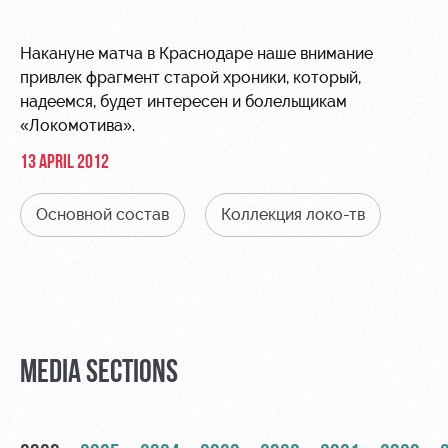
Video
Disabled
supporters
Photo
Накануне матча в Краснодаре наше внимание
привлек фрагмент старой хроники, который,
надеемся, будет интересен и болельщикам
«Локомотива».
13 APRIL 2012
RZD Arena
Локо
Our fans
Старт
Основной состав
Коллекция локо-тв
Events
Банковская
Hosting
Локо-Лето
карта
«Локомотив»
Fields
rent
Wallpapers
Space
Loyalty
MEDIA SECTIONS
rentals
program
Ice palace
Parking