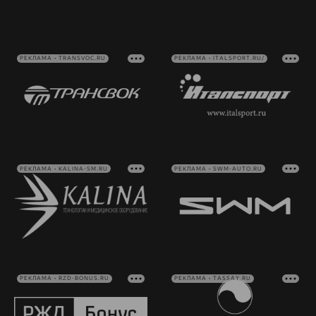
РЕКЛАМА • TRANSVOC.RU
РЕКЛАМА • ITALSPORT.RU/
РЕКЛАМА • KALINA-SM.RU
РЕКЛАМА • SWM-AUTO.RU
РЕКЛАМА • RZD-BONUS.RU
РЕКЛАМА • TASSAY.RU