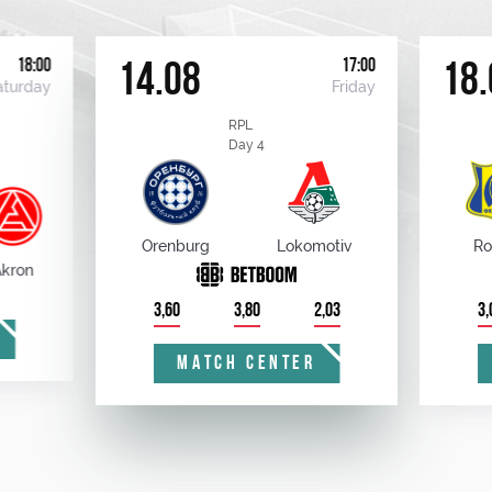
18:00
17:00
14.08
18.
aturday
Friday
RPL
Day 4
Orenburg
Lokomotiv
Ro
kron
3,60
3,80
2,03
3,
MATCH CENTER