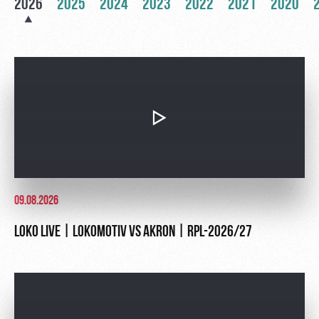
Sport
A fan card
2026
2025
2024
2023
2022
2021
2020
activities
Информация
для
болельщиков
МГН
09.08.2026
LOKO LIVE | LOKOMOTIV VS AKRON | RPL-2026/27