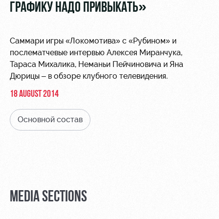
Video
ГРАФИКУ НАДО ПРИВЫКАТЬ»
Stadium
tours
Photo
Disabled
Саммари игры «Локомотива» с «Рубином» и
supporters
послематчевые интервью Алексея Миранчука,
Тараса Михалика, Неманьи Пейчиновича и Яна
Дюрицы – в обзоре клубного телевидения.
18 AUGUST 2014
RZD Arena
Локо
Our fans
Основной состав
Старт
Events
Банковская
Hosting
Локо-Лето
карта
«Локомотив»
Fields
rent
Wallpapers
Space
A fan card
MEDIA SECTIONS
rentals
Loyalty