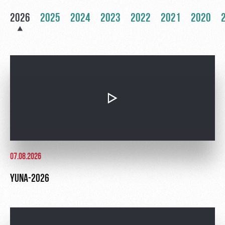
Ice palace
program
2026
2025
2024
2023
2022
2021
2020
Sport
Parking
activities
Информация
для
болельщиков
МГН
07.08.2026
YUNA-2026