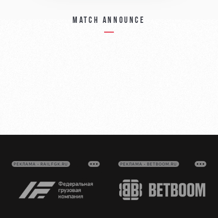
Match announce
РЕКЛАМА • RAILFGK.RU
РЕКЛАМА • BETBOOM.RU