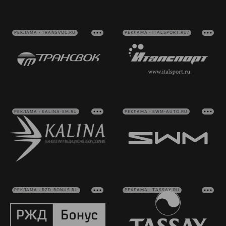
РЕКЛАМА • TRANSVOC.RU
РЕКЛАМА • ITALSPORT.RU/
РЕКЛАМА • KALINA-SM.RU
РЕКЛАМА • SWM-AUTO.RU
РЕКЛАМА • RZD-BONUS.RU
РЕКЛАМА • TASSAY.RU