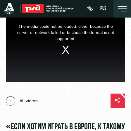
RUS
This
is
a
The media could not be loaded, either because the
modal
window.
server or network failed or because the format is not
supported.
День
About
News
WFC
матча
Lokomotiv
History
Calendar
Buy a
Youth
Sponsors
ticket
Tournament
team (U-
table
19)
Contacts
VIP Boxes
All videos
Players
FWFC
Anti-
ВИП-ЗОНЫ
Lokomotiv
doping
Coaching
СЕМЕЙНЫЙ
Staff
СЕКТОР
«ЕСЛИ ХОТИМ ИГРАТЬ В ЕВРОПЕ, К ТАКОМУ