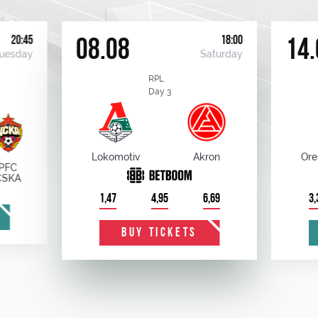
20:45
18:00
08.08
14.
uesday
Saturday
RPL
Day 3
Lokomotiv
Akron
Ore
PFC
CSKA
1,47
4,95
6,69
3,
BUY TICKETS