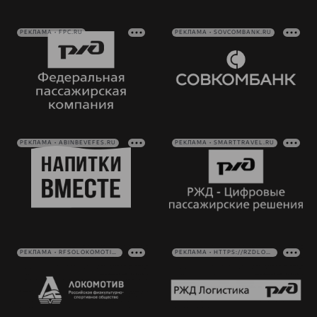
РЕКЛАМА • FPC.RU
РЕКЛАМА • SOVCOMBANK.RU
РЕКЛАМА • ABINBEVEFES.RU
РЕКЛАМА • SMARTTRAVEL.RU
РЕКЛАМА • RFSOLOKOMOTIV.RU
РЕКЛАМА • HTTPS://RZDLOG.RU/