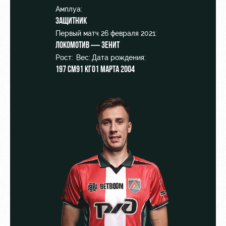
Видео
Места для
Амплуа:
МГН
Защитник
Фото
Первый матч 26 февраля 2021:
Локомотив — Зенит
Рост:
Вес:
Дата рождения:
197 см
91 кг
01 марта 2004
РЖД
Локо
Информация
Арена
Старт
для
болельщиков
Организация
Локо-Лето
мероприятий
Банковская
Академия
карта
Аренда
«Локомотив»
Как
полей
поступить
Заставки
Аренда
Руководство
площадей
Программа
лояльности
Контакты
Ледовый