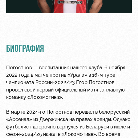
Академии
дворец
Карта
болельщика
Занятия
спортом
Парковка
Информация
для
болельщиков
БИОГРАФИЯ
МГН
Погостнов — воспитанник нашего клуба. 6 ноября
2022 года в матче против «Урала» в 16-м туре
чемпионата России-2022/23 Егор Погостнов
провёл свой первый официальный матч за главную
команду «Локомотива».
В марте 2024-го Погостнов перешёл в белорусский
«Арсенал» из Дзержинска на правах аренды. Однако
футболист досрочно вернулся из Беларуси в июле и
сезон-2024/25 начал в «Локомотиве». Во время