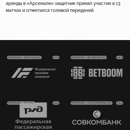
аренды в «Арсенале» защитник принял участие в 13
матчах и отметился голевой передачей.
РЕКЛАМА • RAILFGK.RU
РЕКЛАМА • BETBOOM.RU
РЕКЛАМА • FPC.RU
РЕКЛАМА • SOVCOMBANK.RU