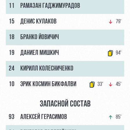
Академии
дворец
Карта
11
РАМАЗАН ГАДЖИМУРАДОВ
болельщика
Занятия
спортом
Парковка
15
ДЕНИС КУЛАКОВ
79'
Информация
18
БРАНКО ЙОВИЧИЧ
для
болельщиков
МГН
19
ДАНИЕЛ МИШКИЧ
94'
24
КИРИЛЛ КОЛЕСНИЧЕНКО
10
ЭРИК КОСМИН БИКФАЛВИ
33'
45'
ЗАПАСНОЙ СОСТАВ
93
АЛЕКСЕЙ ГЕРАСИМОВ
85'