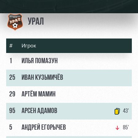
Видео
Места для
МГН
Фото
УРАЛ
#
Игрок
РЖД
Локо
Информация
1
ИЛЬЯ ПОМАЗУН
Арена
Старт
для
болельщиков
Организация
Локо-Лето
25
ИВАН КУЗЬМИЧЁВ
мероприятий
Банковская
Академия
карта
29
АРТЁМ МАМИН
Аренда
«Локомотив»
Как
полей
поступить
Заставки
95
АРСЕН АДАМОВ
43'
Аренда
Руководство
площадей
Программа
лояльности
5
АНДРЕЙ ЕГОРЫЧЕВ
85'
Контакты
Ледовый