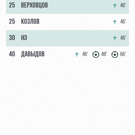
25
ВЕРХОВЦОВ
46'
25
КОЗЛОВ
46'
30
НЭ
46'
40
ДАВЫДОВ
46'
48'
66'