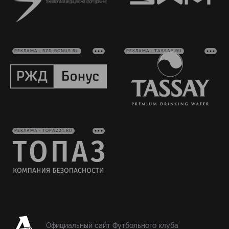
РЕКЛАМА • RZD-BONUS.RU
РЕКЛАМА • TASSAY.RU
РЕКЛАМА • TOPAZ24.RU
Официальный сайт Футбольного клуба