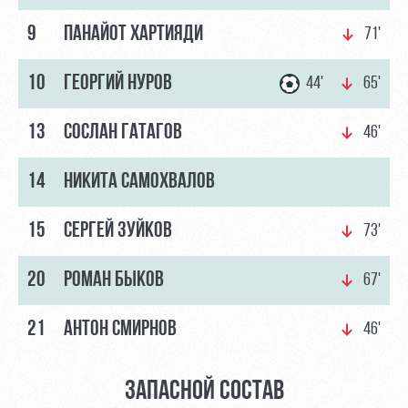
Контакты
Ледовый
Карта
9
ПАНАЙОТ ХАРТИЯДИ
71'
Академии
дворец
болельщика
10
ГЕОРГИЙ НУРОВ
44'
65'
Занятия
Программа
спортом
лояльности
13
СОСЛАН ГАТАГОВ
46'
Информация
для
болельщиков
14
НИКИТА САМОХВАЛОВ
МГН
15
СЕРГЕЙ ЗУЙКОВ
73'
20
РОМАН БЫКОВ
67'
21
АНТОН СМИРНОВ
46'
ЗАПАСНОЙ СОСТАВ