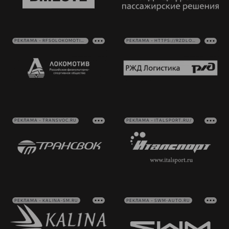
РЕКЛАМА • RFSOLOKOMOTIV.RU
РЕКЛАМА • HTTPS://RZDLOG.RU/
РЕКЛАМА • TRANSVOC.RU
РЕКЛАМА • ITALSPORT.RU/
РЕКЛАМА • KALINA-SM.RU
РЕКЛАМА • SWM-AUTO.RU