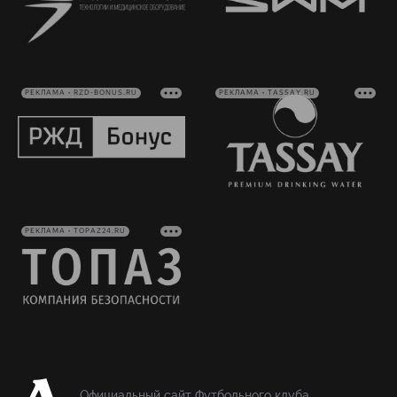
РЕКЛАМА • RZD-BONUS.RU
РЕКЛАМА • TASSAY.RU
РЕКЛАМА • TOPAZ24.RU
Официальный сайт Футбольного клуба