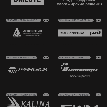
РЕКЛАМА • RFSOLOKOMOTIV.RU
РЕКЛАМА • HTTPS://RZDLOG.RU/
РЕКЛАМА • TRANSVOC.RU
РЕКЛАМА • ITALSPORT.RU/
РЕКЛАМА • KALINA-SM.RU
РЕКЛАМА • SWM-AUTO.RU