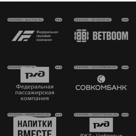
Контакты
Ледовый
Карта
Академии
дворец
болельщика
РЕКЛАМА • RAILFGK.RU
РЕКЛАМА • BETBOOM.RU
Занятия
Программа
спортом
лояльности
Информация
для
болельщиков
МГН
РЕКЛАМА • FPC.RU
РЕКЛАМА • SOVCOMBANK.RU
РЕКЛАМА • ABINBEVEFES.RU
РЕКЛАМА • SMARTTRAVEL.RU