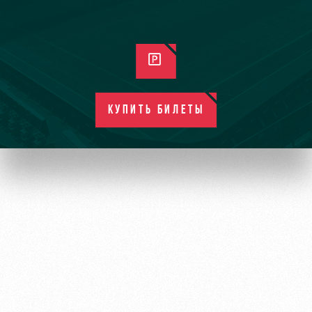
Видео
Туры по
стадиону
Фото
Места для
МГН
КУПИТЬ БИЛЕТЫ
РЖД
Локо
Информация
Арена
Старт
для
болельщиков
Организация
Локо-Лето
мероприятий
Банковская
Академия
карта
Аренда
«Локомотив»
Как
полей
поступить
Заставки
Аренда
Руководство
площадей
Парковка