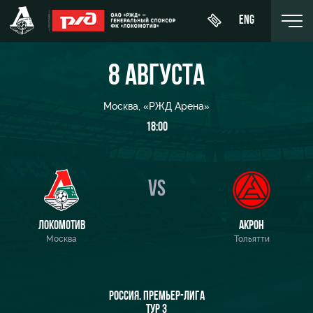
ENG
8 АВГУСТА
Москва, «РЖД Арена»
18:00
День
О Клубе
Новости
ЖФК
матча
«Локомотив»
История
Календарь
Купить
VS
Молодёжка-
Спонсоры
билет
Турнирная
юноши
таблица
Стать
ВИП-ЛОЖИ
ЛОКОМОТИВ
АКРОН
Молодёжка-
партнером
Москва
Тольятти
Игроки
девушки
ВИП-ЗОНЫ
Контакты
Тренерский
СЕМЕЙНЫЙ
штаб
Антидопинг
СЕКТОР
РОССИЯ. ПРЕМЬЕР-ЛИГА
ТУР 3