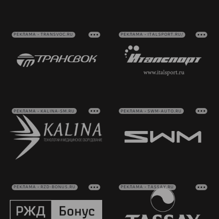
РЕКЛАМА • TRANSVOC.RU
РЕКЛАМА • ITALSPORT.RU/
РЕКЛАМА • KALINA-SM.RU
РЕКЛАМА • SWM-AUTO.RU
РЕКЛАМА • RZD-BONUS.RU
РЕКЛАМА • TASSAY.RU