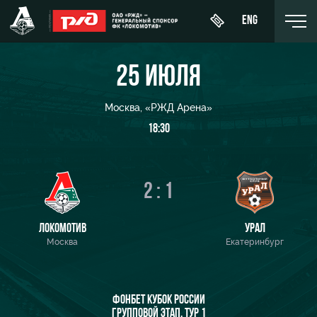
ENG
25 ИЮЛЯ
Москва, «РЖД Арена»
18:30
День
О Клубе
Новости
ЖФК
матча
«Локомотив»
История
Календарь
Купить
2 : 1
Молодёжка-
Спонсоры
билет
Турнирная
юноши
таблица
Стать
ВИП-ЛОЖИ
ЛОКОМОТИВ
УРАЛ
Молодёжка-
партнером
Москва
Екатеринбург
Игроки
девушки
ВИП-ЗОНЫ
Контакты
Тренерский
СЕМЕЙНЫЙ
штаб
Антидопинг
СЕКТОР
ФОНБЕТ КУБОК РОССИИ
ГРУППОВОЙ ЭТАП. ТУР 1