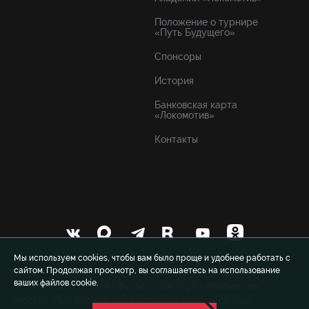
Положение о турнире
«Путь Будущего»
Спонсоры
История
Банковская карта
«Локомотив»
Контакты
Мы используем cookies, чтобы вам было проще и удобнее работать с
сайтом. Продолжая просмотр, вы соглашаетесь на использование
ваших файлов cookie.
© 1999-2026 FCLM.RU Футбольный клуб «Локомотив»
Москва. При полном или частичном использовании