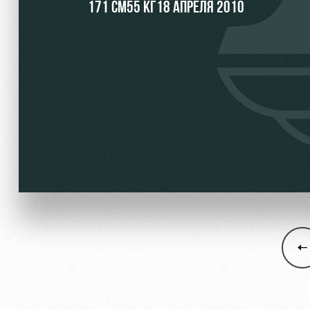
171 СМ
55 КГ
18 АПРЕЛЯ 2010
Локо Старт
Информация для болел
Локо-Лето
Банковская карта «Лок
Академия
Заставки
Как поступить
Парковка
Руководство
Карта болельщика
Контакты Академии
Программа лояльности
Информация для болел