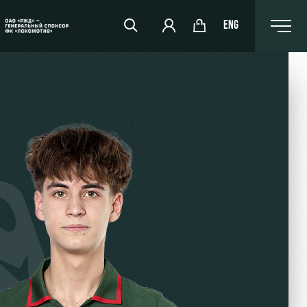
ENG
РЖД Арена
Организация мероприятий
Аренда полей
Аренда площадей
Ледовый дворец
Занятия спортом