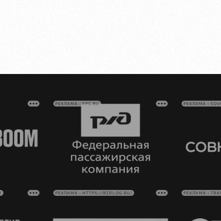
РЕКЛАМА • FPC.RU
РЕКЛАМА • SO
U
РЕКЛАМА • HTTPS://RZDLOG.RU/
РЕКЛАМА • TRA