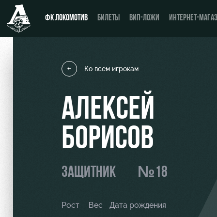
ФК ЛОКОМОТИВ
БИЛЕТЫ
ВИП-ЛОЖИ
ИНТЕРНЕТ-МАГА
Ко всем игрокам
Новости
День матча
АЛЕКСЕЙ
Календарь
Купить билет
БОРИСОВ
Турнирная таблица
ВИП-ЛОЖИ
Игроки
ВИП-ЗОНЫ
ЗАЩИТНИК
№18
Тренерский штаб
СЕМЕЙНЫЙ СЕКТОР
Видео
Туры по стадиону
Рост
Вес
Дата рождения
Фото
Места для МГН