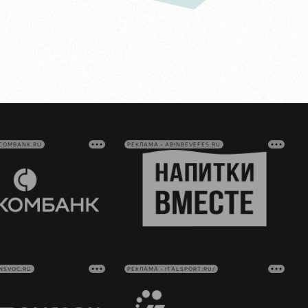
VCOMBANK.RU
РЕКЛАМА • ABINBEVEFES.RU
NSVOC.RU
РЕКЛАМА • ITALSPORT.RU/