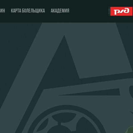
ЗИН
КАРТА БОЛЕЛЬЩИКА
АКАДЕМИЯ
О Клубе
ЖФК «Локомотив»
История
Молодёжка-юноши
Спонсоры
Молодёжка-девушки
Стать партнером
Контакты
Антидопинг