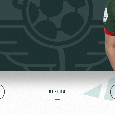
ьщиков
омотив»
ИГРОКИ
ьщиков МГН