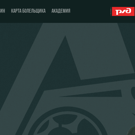
ЗИН
КАРТА БОЛЕЛЬЩИКА
АКАДЕМИЯ
О Клубе
ЖФК «Локомотив»
История
Молодёжка-юноши
Спонсоры
Молодёжка-девушки
Стать партнером
Контакты
Антидопинг