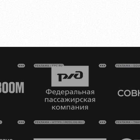
РЕКЛАМА • FPC.RU
РЕКЛАМА • SO
U
РЕКЛАМА • HTTPS://RZDLOG.RU/
РЕКЛАМА • TRA