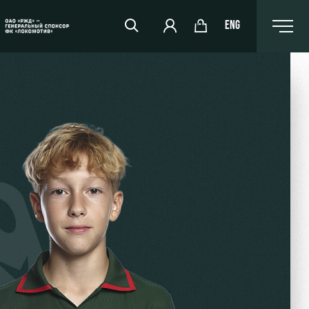
ENG
РЖД Арена
Организация мероприятий
Аренда полей
Аренда площадей
Ледовый дворец
Занятия спортом