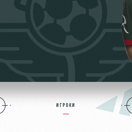
ьщиков
омотив»
ИГРОКИ
ьщиков МГН