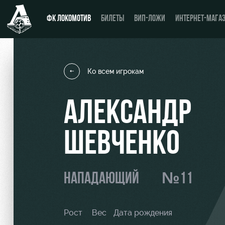
ФК ЛОКОМОТИВ
БИЛЕТЫ
ВИП-ЛОЖИ
ИНТЕРНЕТ-МАГА
Ко всем игрокам
Новости
День матча
АЛЕКСАНДР
Календарь
Купить билет
ШЕВЧЕНКО
Турнирная таблица
ВИП-ЛОЖИ
Игроки
ВИП-ЗОНЫ
НАПАДАЮЩИЙ
№11
Тренерский штаб
СЕМЕЙНЫЙ СЕКТОР
Видео
Туры по стадиону
Рост
Вес
Дата рождения
Фото
Места для МГН