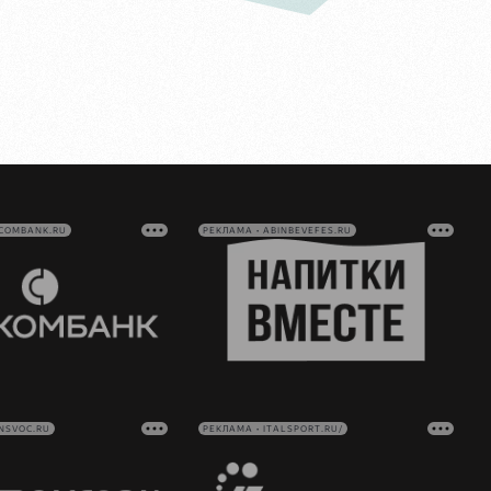
VCOMBANK.RU
РЕКЛАМА • ABINBEVEFES.RU
NSVOC.RU
РЕКЛАМА • ITALSPORT.RU/