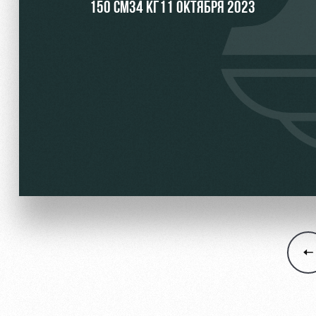
150 СМ
34 КГ
11 ОКТЯБРЯ 2023
Локо Старт
Информация для болел
Локо-Лето
Банковская карта «Лок
Академия
Заставки
Как поступить
Парковка
Руководство
Карта болельщика
Контакты Академии
Программа лояльности
Информация для болел