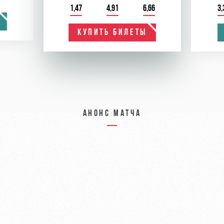
1,47
4,91
6,66
3,
КУПИТЬ БИЛЕТЫ
Анонс матча