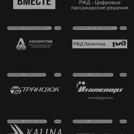
РЕКЛАМА • RFSOLOKOMOTIV.RU
РЕКЛАМА • HTTPS://RZDLOG.RU/
РЕКЛАМА • TRANSVOC.RU
РЕКЛАМА • ITALSPORT.RU/
РЕКЛАМА • KALINA-SM.RU
РЕКЛАМА • SWM-AUTO.RU