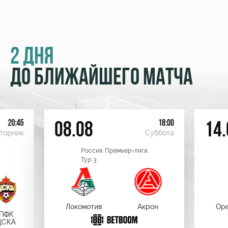
2 ДНЯ
ДО БЛИЖАЙШЕГО МАТЧА
20:45
18:00
08.08
14.
торник
Суббота
Россия. Премьер-лига
Тур 3
Локомотив
Акрон
Оре
ПФК
ЦСКА