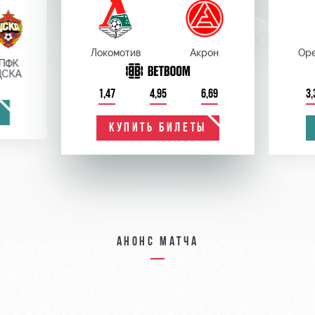
Локомотив
Акрон
Оре
ПФК
ЦСКА
1,47
4,95
6,69
3,
КУПИТЬ БИЛЕТЫ
Анонс матча