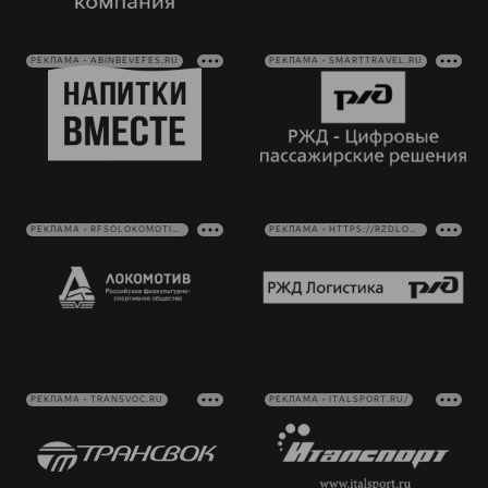
РЕКЛАМА • ABINBEVEFES.RU
РЕКЛАМА • SMARTTRAVEL.RU
РЕКЛАМА • RFSOLOKOMOTIV.RU
РЕКЛАМА • HTTPS://RZDLOG.RU/
РЕКЛАМА • TRANSVOC.RU
РЕКЛАМА • ITALSPORT.RU/