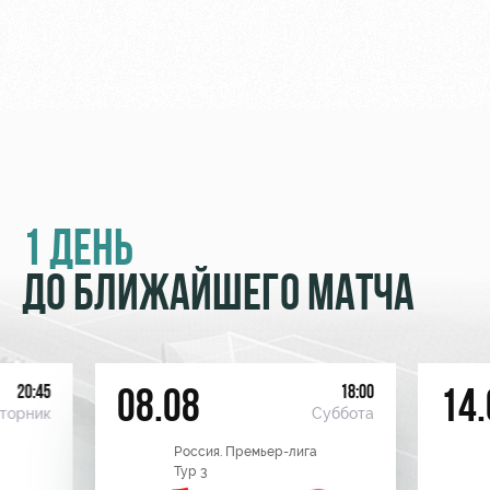
1 ДЕНЬ
ДО БЛИЖАЙШЕГО МАТЧА
20:45
18:00
08.08
14.
торник
Суббота
Россия. Премьер-лига
Тур 3