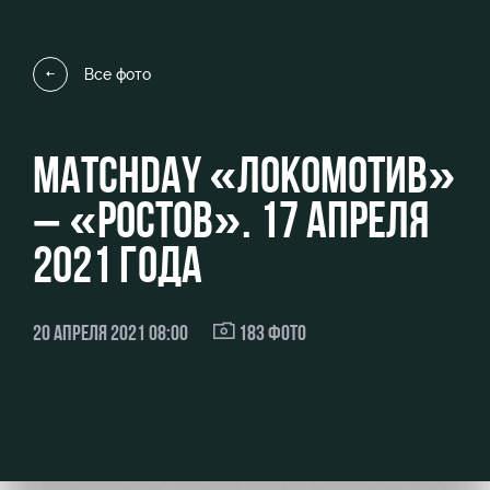
Видео
Туры по
стадиону
Фото
Все фото
Места для
МГН
MATCHDAY «ЛОКОМОТИВ»
– «РОСТОВ». 17 АПРЕЛЯ
РЖД
Локо
Информация
2021 ГОДА
Арена
Старт
для
болельщиков
Организация
Локо-Лето
20 АПРЕЛЯ 2021 08:00
183 ФОТО
мероприятий
Банковская
Академия
карта
Аренда
«Локомотив»
Как
полей
поступить
Заставки
Аренда
Руководство
площадей
Парковка