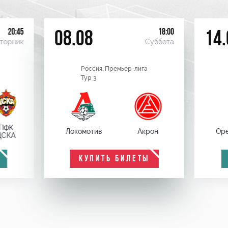
20:45
18:00
08.08
14.
торник
Суббота
Россия. Премьер-лига
Тур 3
ПФК
Локомотив
Акрон
Оре
ЦСКА
КУПИТЬ БИЛЕТЫ