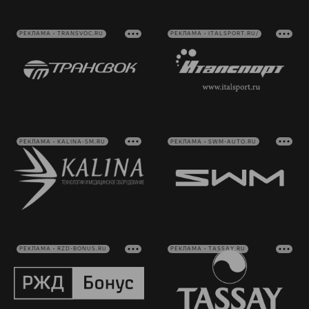
РЕКЛАМА • TRANSVOC.RU
РЕКЛАМА • ITALSPORT.RU/
РЕКЛАМА • KALINA-SM.RU
РЕКЛАМА • SWM-AUTO.RU
РЕКЛАМА • RZD-BONUS.RU
РЕКЛАМА • TASSAY.RU