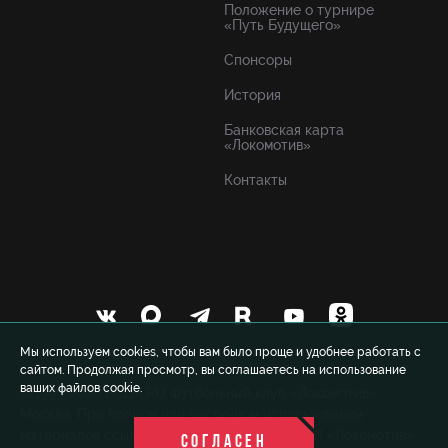
Положение о турнире
«Путь Будущего»
Спонсоры
История
Банковская карта
«Локомотив»
Контакты
Мы используем cookies, чтобы вам было проще и удобнее работать с
сайтом. Продолжая просмотр, вы соглашаетесь на использование
ваших файлов cookie.
© 1999-2026 FCLM.RU Футбольный клуб «Локомотив»
Москва. При полном или частичном использовании
материалов ссылка на официальный сайт ФК «Локомотив»
СОГЛАСЕН