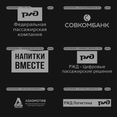
РЕКЛАМА • FPC.RU
РЕКЛАМА • SOVCOMBANK.RU
РЕКЛАМА • ABINBEVEFES.RU
РЕКЛАМА • SMARTTRAVEL.RU
РЕКЛАМА • RFSOLOKOMOTIV.RU
РЕКЛАМА • HTTPS://RZDLOG.RU/