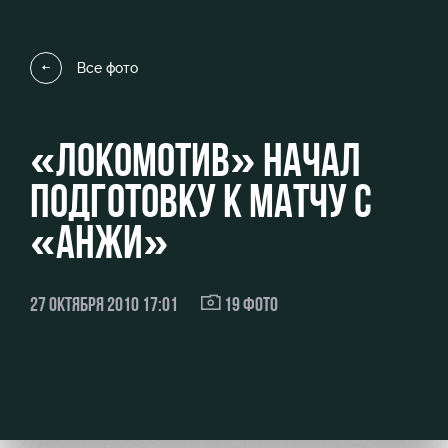
Видео
Туры по
стадиону
Фото
Все фото
Места для
МГН
«ЛОКОМОТИВ» НАЧАЛ
ПОДГОТОВКУ К МАТЧУ С
РЖД
Локо
Информация
«АНЖИ»
Арена
Старт
для
болельщиков
Организация
Локо-Лето
27 ОКТЯБРЯ 2010 17:01
19 ФОТО
мероприятий
Банковская
Академия
карта
Аренда
«Локомотив»
Как
полей
поступить
Заставки
Аренда
Руководство
площадей
Парковка