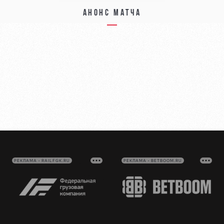
Анонс матча
РЕКЛАМА • RAILFGK.RU
РЕКЛАМА • BETBOOM.RU