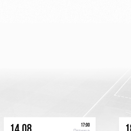
17:00
14.08
1
Пятница