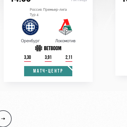
Россия. Премьер-лига
Тур 4
Оренбург
Локомотив
3,30
3,91
2,11
МАТЧ-ЦЕНТР