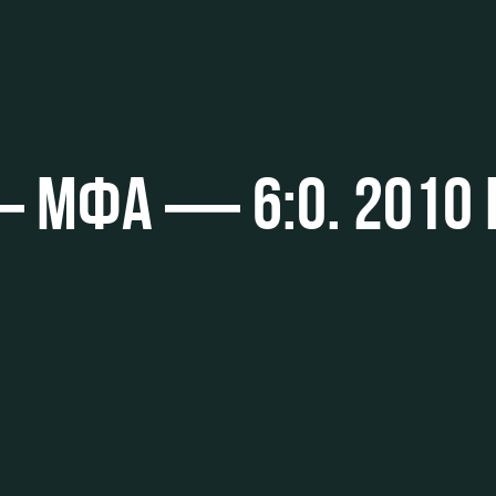
ьщиков
МФА — 6:0. 2010 Г.
омотив»
ьщиков МГН