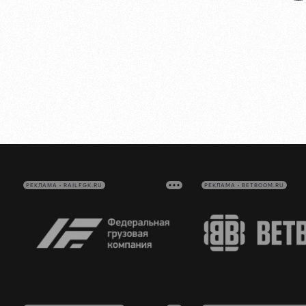
РЕКЛАМА • RAILFGK.RU
РЕКЛАМА • BETBOOM.RU