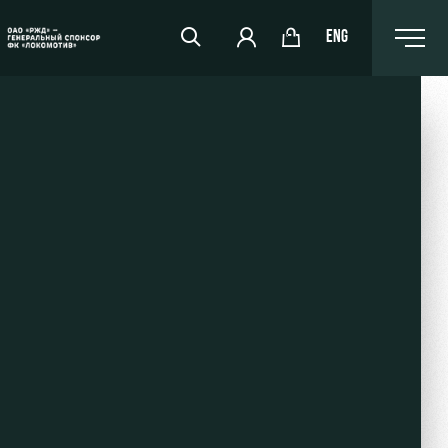
ENG
РЖД Арена
Организация мероприятий
Аренда полей
Аренда площадей
Ледовый дворец
Занятия спортом