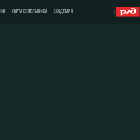
ЗИН
КАРТА БОЛЕЛЬЩИКА
АКАДЕМИЯ
О Клубе
ЖФК «Локомотив»
История
Молодёжка-юноши
Спонсоры
Молодёжка-девушки
Стать партнером
Контакты
Антидопинг