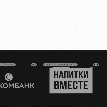
VCOMBANK.RU
РЕКЛАМА • ABINBEVEFES.RU