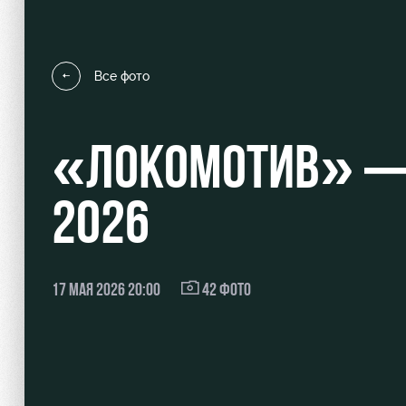
Все фото
Локо Старт
Информация для болел
«ЛОКОМОТИВ» — 
Локо-Лето
Банковская карта «Лок
Академия
Заставки
2026
Как поступить
Парковка
Руководство
Карта болельщика
17 МАЯ 2026 20:00
42 ФОТО
Контакты Академии
Программа лояльности
Информация для болел