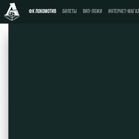
ФК ЛОКОМОТИВ
БИЛЕТЫ
ВИП-ЛОЖИ
ИНТЕРНЕТ-МАГА
Новости
День матча
Календарь
Купить билет
Турнирная таблица
ВИП-ЛОЖИ
Игроки
ВИП-ЗОНЫ
Тренерский штаб
СЕМЕЙНЫЙ СЕКТОР
Видео
Туры по стадиону
Фото
Места для МГН