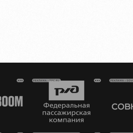
РЕКЛАМА • FPC.RU
РЕКЛАМА • SO