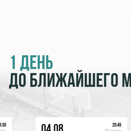
1 ДЕНЬ
ДО БЛИЖАЙШЕГО 
8:30
20:45
04.08
ота
Вторник