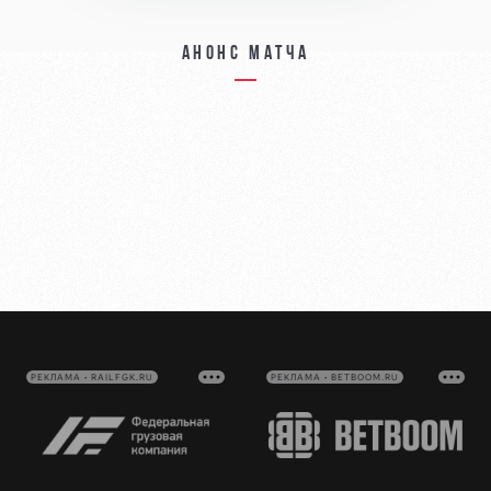
Анонс матча
РЕКЛАМА • RAILFGK.RU
РЕКЛАМА • BETBOOM.RU