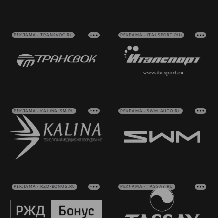
РЕКЛАМА • TRANSVOC.RU
РЕКЛАМА • ITALSPORT.RU/
РЕКЛАМА • KALINA-SM.RU
РЕКЛАМА • SWM-AUTO.RU
РЕКЛАМА • RZD-BONUS.RU
РЕКЛАМА • TASSAY.RU