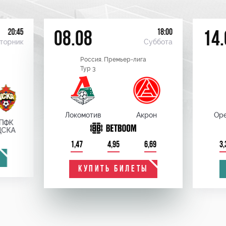
20:45
18:00
08.08
14.
торник
Суббота
Россия. Премьер-лига
Тур 3
Локомотив
Акрон
Оре
ПФК
ЦСКА
1,47
4,95
6,69
3,
КУПИТЬ БИЛЕТЫ