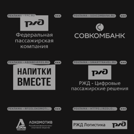
РЕКЛАМА • FPC.RU
РЕКЛАМА • SOVCOMBANK.RU
РЕКЛАМА • ABINBEVEFES.RU
РЕКЛАМА • SMARTTRAVEL.RU
РЕКЛАМА • RFSOLOKOMOTIV.RU
РЕКЛАМА • HTTPS://RZDLOG.RU/