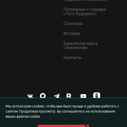
Положение о турнире
«Путь Будущего»
Спонсоры
История
Банковская карта
«Локомотив»
Контакты
Мы используем cookies, чтобы вам было проще и удобнее работать с
сайтом. Продолжая просмотр, вы соглашаетесь на использование
ваших файлов cookie.
© 1999-2026 FCLM.RU Футбольный клуб «Локомотив»
Москва. При полном или частичном использовании