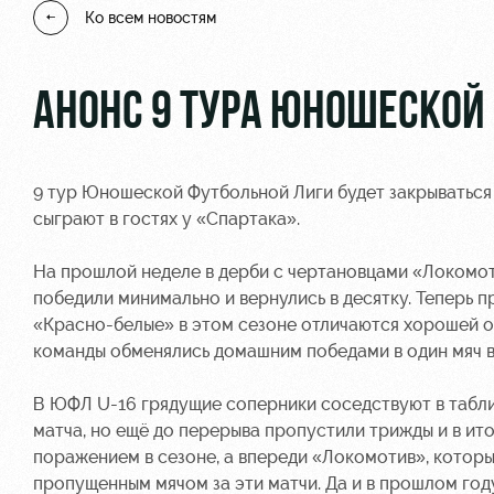
Ко всем новостям
АНОНС 9 ТУРА ЮНОШЕСКОЙ
9 тур Юношеской Футбольной Лиги будет закрываться
сыграют в гостях у «Спартака».
На прошлой неделе в дерби с чертановцами «Локомо
победили минимально и вернулись в десятку. Теперь п
«Красно-белые» в этом сезоне отличаются хорошей об
команды обменялись домашним победами в один мяч в
В ЮФЛ U-16 грядущие соперники соседствуют в таблиц
матча, но ещё до перерыва пропустили трижды и в ито
поражением в сезоне, а впереди «Локомотив», которы
пропущенным мячом за эти матчи. Да и в прошлом го