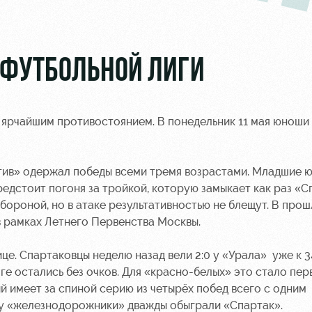
 ФУТБОЛЬНОЙ ЛИГИ
 ярчайшим противостоянием. В понедельник 11 мая юноши
тив» одержал победы всеми тремя возрастами. Младшие 
редстоит погоня за тройкой, которую замыкает как раз «С
ороной, но в атаке результативностью не блещут. В про
 рамках Летнего Первенства Москвы.
е. Спартаковцы неделю назад вели 2:0 у «Урала» уже к 3
ге остались без очков. Для «красно-белых» это стало пе
й имеет за спиной серию из четырёх побед всего с одним
ду «железнодорожники» дважды обыграли «Спартак».