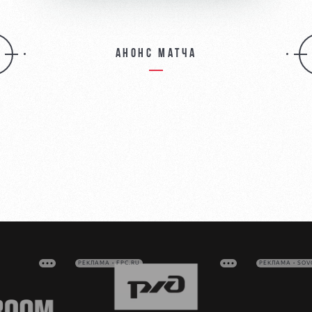
Анонс матча
РЕКЛАМА • FPC.RU
РЕКЛАМА • SO