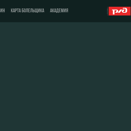
ЗИН
КАРТА БОЛЕЛЬЩИКА
АКАДЕМИЯ
О Клубе
ЖФК «Локомотив»
История
Молодёжка-юноши
Спонсоры
Молодёжка-девушки
Стать партнером
Контакты
Антидопинг