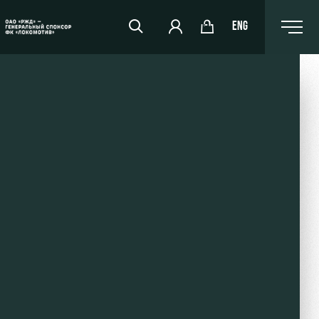
ENG
РЖД Арена
Организация мероприятий
Аренда полей
Аренда площадей
Ледовый дворец
Занятия спортом