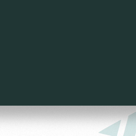
ьщиков
омотив»
ьщиков МГН