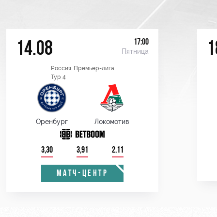
17:00
14.08
1
Пятница
Россия. Премьер-лига
Тур 4
Оренбург
Локомотив
3,30
3,91
2,11
МАТЧ-ЦЕНТР