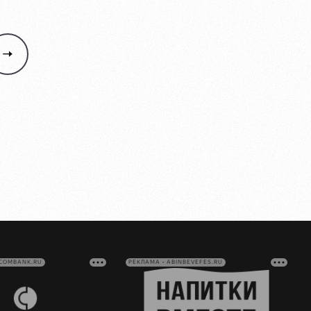
VCOMBANK.RU
РЕКЛАМА • ABINBEVEFES.RU