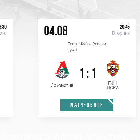
8:30
20:45
04.08
ота
Вторник
Fonbet Кубок России
Тур 1
1 : 1
ПФК
Локомотив
ЦСКА
МАТЧ-ЦЕНТР