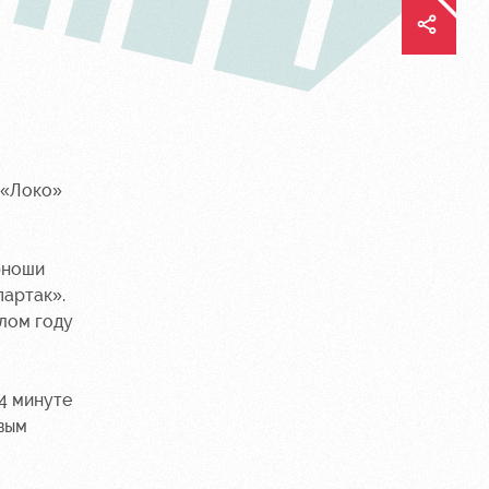
 «Локо»
юноши
партак».
шлом году
4 минуте
рвым