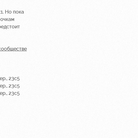
1. Но пока
 очкам
редстоит
сообществе
р., 23с5
р., 23с5
р., 23с5