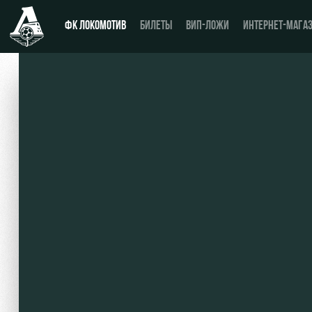
ФК ЛОКОМОТИВ
БИЛЕТЫ
ВИП-ЛОЖИ
ИНТЕРНЕТ-МАГА
Новости
День матча
Календарь
Купить билет
Турнирная таблица
ВИП-ЛОЖИ
Игроки
ВИП-ЗОНЫ
Тренерский штаб
СЕМЕЙНЫЙ СЕКТОР
Видео
Туры по стадиону
Фото
Места для МГН