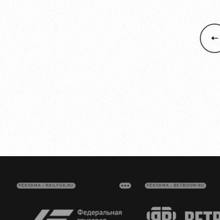
РЕКЛАМА • RAILFGK.RU
РЕКЛАМА • BETBOOM.RU