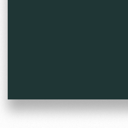
Отбор
Информация для болел
Локо Старт
Банковская карта «Лок
Локо-Лето
Заставки
Академия
Парковка
Как поступить
Карта болельщика
Руководство
Программа лояльности
Контакты Академии
Информация для болел