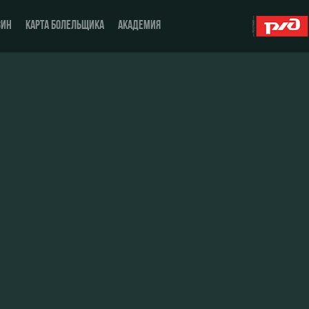
ЗИН
КАРТА БОЛЕЛЬЩИКА
АКАДЕМИЯ
О Клубе
ЖФК «Локомотив»
История
Молодёжка-юноши
Спонсоры
Молодёжка-девушки
Стать партнером
Контакты
Антидопинг