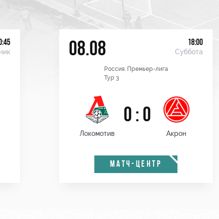
0:45
18:00
08.08
ник
Суббота
Россия. Премьер-лига
Тур 3
0 : 0
Локомотив
Акрон
МАТЧ-ЦЕНТР