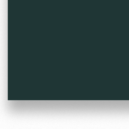
Локо Старт
Информация для болел
Локо-Лето
Банковская карта «Лок
Академия
Заставки
Как поступить
Программа лояльности
Руководство
Карта болельщика
Контакты Академии
Парковка
Информация для болел