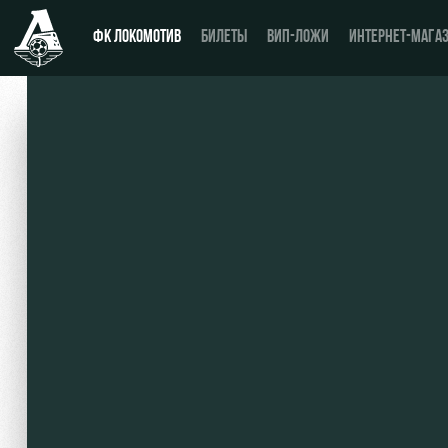
ФК ЛОКОМОТИВ
БИЛЕТЫ
ВИП-ЛОЖИ
ИНТЕРНЕТ-МАГА
Новости
Купить билет
Календарь
ВИП-ЛОЖИ
Турнирная таблица
ВИП-ЗОНЫ
Игроки
СЕМЕЙНЫЙ СЕКТОР
Тренерский штаб
Туры по стадиону
Видео
Места для МГН
Фото