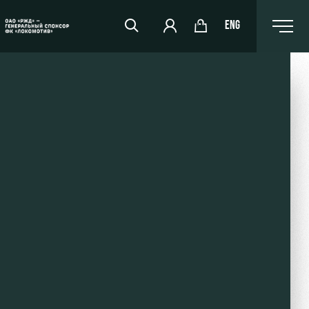
ENG
РЖД Арена
Организация мероприятий
Аренда полей
Аренда площадей
Ледовый дворец
Занятия спортом