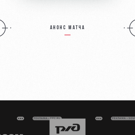
Анонс матча
РЕКЛАМА • FPC.RU
РЕКЛАМА • SO