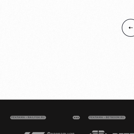
РЕКЛАМА • RAILFGK.RU
РЕКЛАМА • BETBOOM.RU