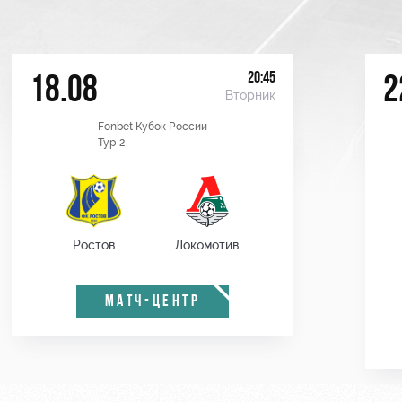
20:45
18.08
2
Вторник
Fonbet Кубок России
Тур 2
Ростов
Локомотив
МАТЧ-ЦЕНТР