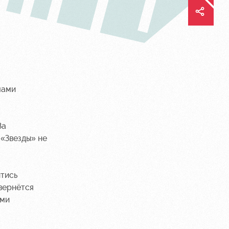
лами
За
 «Звезды» не
йтись
вернётся
ями