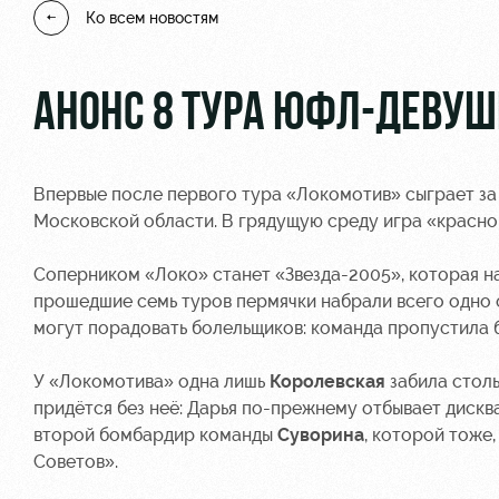
Ко всем новостям
АНОНС 8 ТУРА ЮФЛ-ДЕВУШК
Впервые после первого тура «Локомотив» сыграет за
Московской области. В грядущую среду игра «красно
Соперником «Локо» станет «Звезда-2005», которая н
прошедшие семь туров пермячки набрали всего одно оч
могут порадовать болельщиков: команда пропустила бо
У «Локомотива» одна лишь
Королевская
забила столь
придётся без неё: Дарья по-прежнему отбывает дискв
второй бомбардир команды
Суворина
, которой тоже,
Советов».