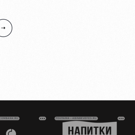
VCOMBANK.RU
РЕКЛАМА • ABINBEVEFES.RU