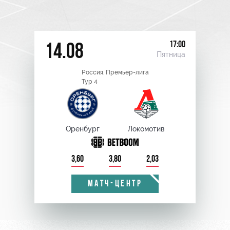
17:00
14.08
Пятница
Россия. Премьер-лига
Тур 4
Оренбург
Локомотив
3,60
3,80
2,03
МАТЧ-ЦЕНТР