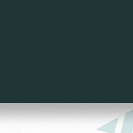
ьщиков
омотив»
ьщиков МГН