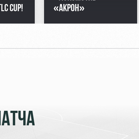
LC CUP!
«АКРОН»
МАТЧА