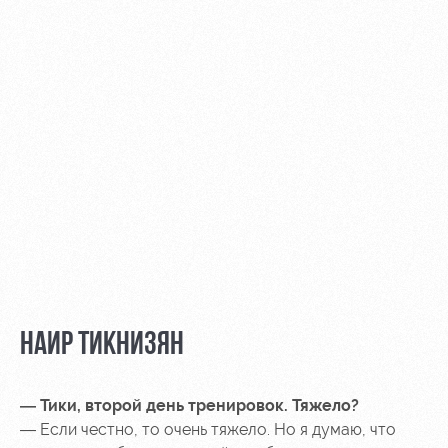
Контакты
Ледовый
Карта
Академии
дворец
болельщика
Занятия
Программа
спортом
лояльности
Информация
для
болельщиков
МГН
НАИР ТИКНИЗЯН
— Тики, второй день тренировок. Тяжело?
— Если честно, то очень тяжело. Но я думаю, что