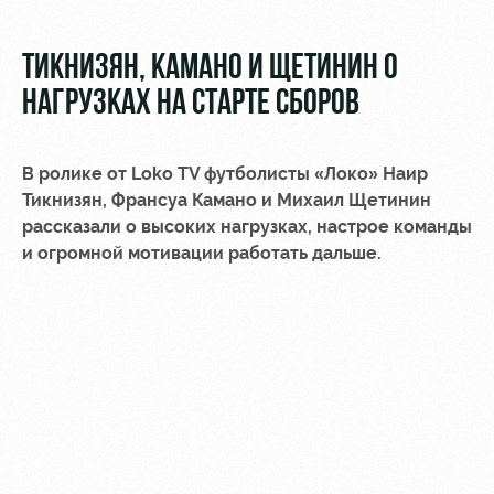
Видео
Туры по
стадиону
Фото
ТИКНИЗЯН, КАМАНО И ЩЕТИНИН О
Места для
НАГРУЗКАХ НА СТАРТЕ СБОРОВ
МГН
В ролике от Loko TV футболисты «Локо»
Наир
Тикнизян, Франсуа Камано и Михаил Щетинин
рассказали о высоких нагрузках, настрое команды
и огромной мотивации работать дальше.
РЖД
Локо
Информация
Арена
Старт
для
болельщиков
Организация
Локо-Лето
мероприятий
Банковская
Академия
карта
Аренда
«Локомотив»
Как
полей
поступить
Заставки
Аренда
Руководство
площадей
Парковка