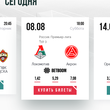
СЕГОДНЯ
20:45
18:00
08.08
14.
торник
Суббота
Россия. Премьер-лига
Тур 3
Локомотив
Акрон
Оре
ПФК
ЦСКА
1,42
5,29
7,08
3,
КУПИТЬ БИЛЕТЫ