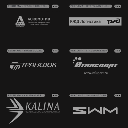
РЕКЛАМА • RFSOLOKOMOTIV.RU
РЕКЛАМА • HTTPS://RZDLOG.RU/
РЕКЛАМА • TRANSVOC.RU
РЕКЛАМА • ITALSPORT.RU/
РЕКЛАМА • KALINA-SM.RU
РЕКЛАМА • SWM-AUTO.RU