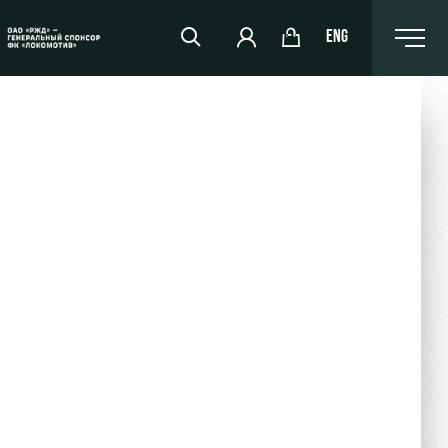
ENG
РЖД Арена
Организация мероприятий
Аренда полей
Аренда площадей
Ледовый дворец
Занятия спортом