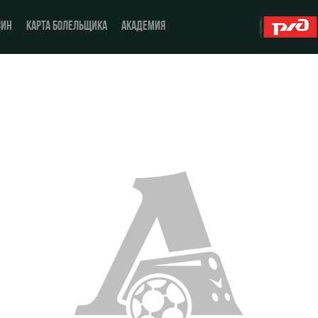
ЗИН
КАРТА БОЛЕЛЬЩИКА
АКАДЕМИЯ
О Клубе
ЖФК «Локомотив»
История
Молодёжка-юноши
Спонсоры
Молодёжка-девушки
Стать партнером
Контакты
Антидопинг