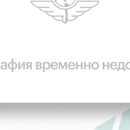
ьщиков
омотив»
ьщиков МГН