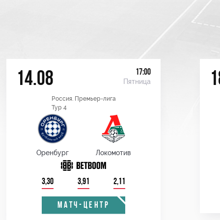
17:00
14.08
1
Пятница
Россия. Премьер-лига
Тур 4
Оренбург
Локомотив
3,30
3,91
2,11
МАТЧ-ЦЕНТР