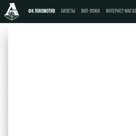
ФК ЛОКОМОТИВ
БИЛЕТЫ
ВИП-ЛОЖИ
ИНТЕРНЕТ-МАГА
Новости
День матча
Календарь
Купить билет
Турнирная таблица
ВИП-ЛОЖИ
Игроки
ВИП-ЗОНЫ
Тренерский штаб
СЕМЕЙНЫЙ СЕКТОР
Видео
Туры по стадиону
Фото
Места для МГН