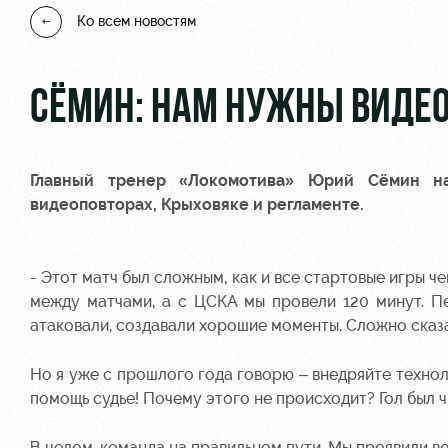
Ко всем новостям
СЁМИН: НАМ НУЖНЫ ВИДЕ
Главный тренер «Локомотива»
Юрий Сёмин
на
видеоповторах, Крыховяке и регламенте.
- Этот матч был сложным, как и все стартовые игры ч
между матчами, а с ЦСКА мы провели 120 минут. П
атаковали, создавали хорошие моменты. Сложно сказа
Но я уже с прошлого года говорю – внедряйте технол
помощь судье! Почему этого не происходит? Гол был ч
В целом, команда на правильном пути. Мы проявили во