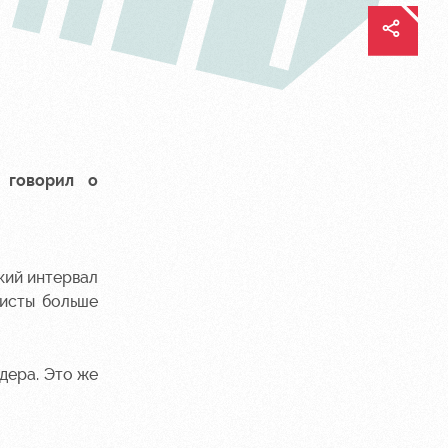
 говорил о
ький интервал
листы больше
дера. Это же