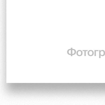
Локо Старт
Информация для болел
Локо-Лето
Банковская карта «Лок
Академия
Заставки
Как поступить
Парковка
Руководство
Карта болельщика
Контакты Академии
Программа лояльности
Информация для болел