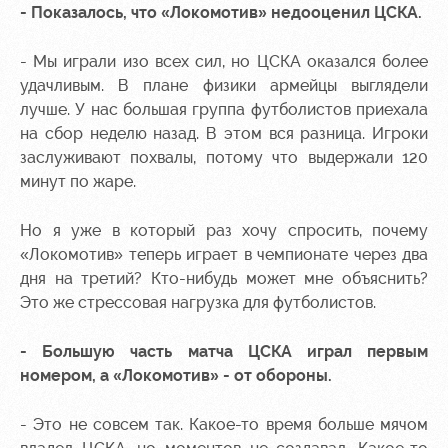
- Показалось, что «Локомотив» недооценил ЦСКА.
Контакты
Ледовый
Карта
Академии
дворец
болельщика
- Мы играли изо всех сил, но ЦСКА оказался более
удачливым. В плане физики армейцы выглядели
Занятия
Программа
лучше. У нас большая группа футболистов приехала
спортом
лояльности
на сбор неделю назад. В этом вся разница. Игроки
Информация
заслуживают похвалы, потому что выдержали 120
для
минут по жаре.
болельщиков
МГН
Но я уже в который раз хочу спросить, почему
«Локомотив» теперь играет в чемпионате через два
дня на третий? Кто-нибудь может мне объяснить?
Это же стрессовая нагрузка для футболистов.
- Большую часть матча ЦСКА играл первым
номером, а «Локомотив» - от обороны.
- Это не совсем так. Какое-то время больше мячом