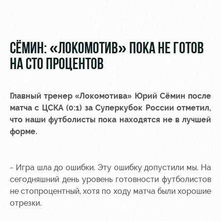
Видео
Туры по
стадиону
Фото
Места для
СЁМИН: «ЛОКОМОТИВ» ПОКА НЕ ГОТОВ
МГН
НА СТО ПРОЦЕНТОВ
Главный тренер «Локомотива»
Юрий Сёмин
после
матча с ЦСКА (0:1) за Суперкубок России отметил,
РЖД
Локо
Информация
что наши футболисты пока находятся не в лучшей
Арена
Старт
для
форме.
болельщиков
Организация
Локо-Лето
мероприятий
Банковская
Академия
карта
- Игра шла до ошибки. Эту ошибку допустили мы. На
Аренда
«Локомотив»
сегодняшний день уровень готовности футболистов
Как
полей
не стопроцентный, хотя по ходу матча были хорошие
поступить
Заставки
отрезки.
Аренда
Руководство
площадей
Парковка