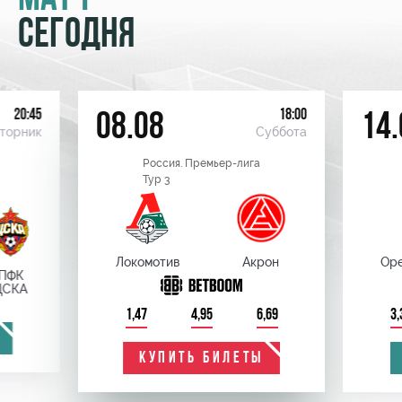
СЕГОДНЯ
20:45
18:00
08.08
14.
торник
Суббота
Россия. Премьер-лига
Тур 3
Локомотив
Акрон
Оре
ПФК
ЦСКА
1,47
4,95
6,69
3,
КУПИТЬ БИЛЕТЫ