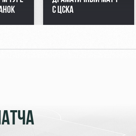
АНОК
С ЦСКА
МАТЧА