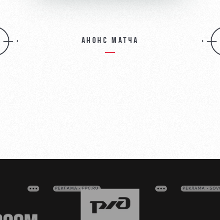
Анонс матча
РЕКЛАМА • FPC.RU
РЕКЛАМА • SO