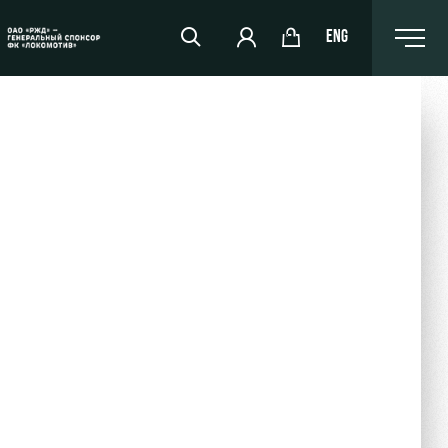
ENG
РЖД Арена
Организация мероприятий
Аренда полей
Аренда площадей
Ледовый дворец
Занятия спортом