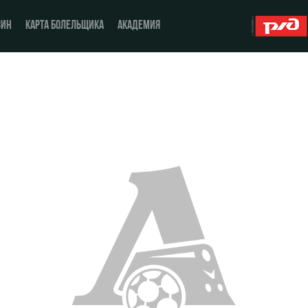
ЗИН
КАРТА БОЛЕЛЬЩИКА
АКАДЕМИЯ
О Клубе
ЖФК «Локомотив»
История
Молодёжка-юноши
Спонсоры
Молодёжка-девушки
Стать партнером
Контакты
Антидопинг