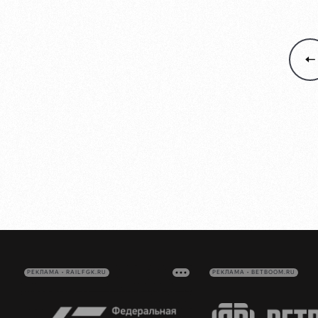
РЕКЛАМА • RAILFGK.RU
РЕКЛАМА • BETBOOM.RU