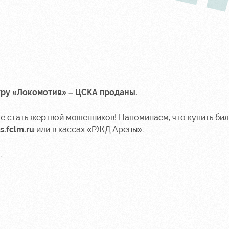
гру «Локомотив» – ЦСКА проданы.
е стать жертвой мошенников! Напоминаем, что купить бил
ts.fclm.ru
или в кассах «РЖД Арены».
.