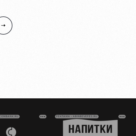
VCOMBANK.RU
РЕКЛАМА • ABINBEVEFES.RU