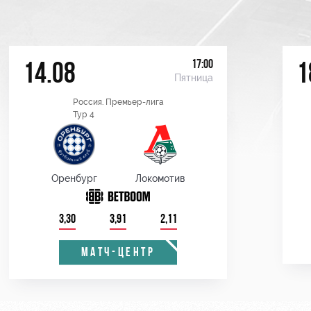
17:00
14.08
1
Пятница
Россия. Премьер-лига
Тур 4
Оренбург
Локомотив
3,30
3,91
2,11
МАТЧ-ЦЕНТР