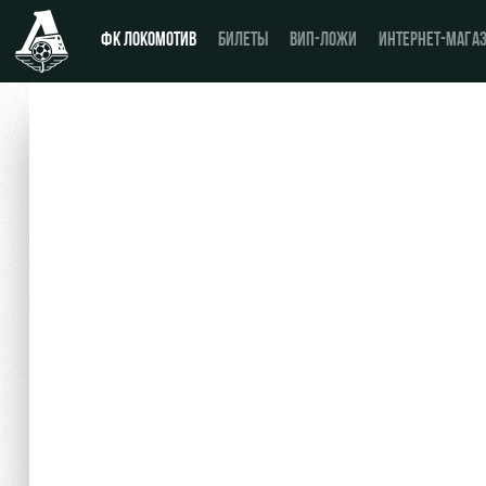
ФК ЛОКОМОТИВ
БИЛЕТЫ
ВИП-ЛОЖИ
ИНТЕРНЕТ-МАГА
Новости
День матча
Календарь
Купить билет
Турнирная таблица
ВИП-ЛОЖИ
Игроки
ВИП-ЗОНЫ
Тренерский штаб
СЕМЕЙНЫЙ СЕКТОР
Видео
Туры по стадиону
Фото
Места для МГН