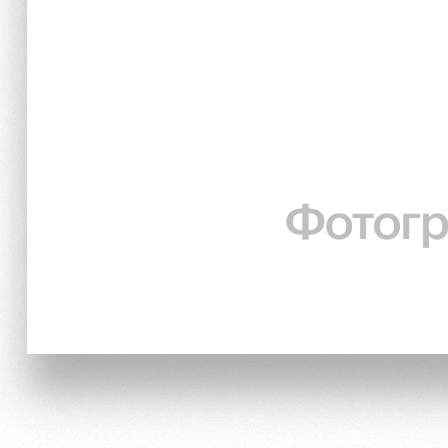
Локо Старт
Информация для болел
Локо-Лето
Банковская карта «Лок
Академия
Заставки
Как поступить
Парковка
Руководство
Карта болельщика
Контакты Академии
Программа лояльности
Информация для болел