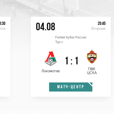
8:30
20:45
04.08
ота
Вторник
Fonbet Кубок России
Тур 1
1 : 1
ПФК
Локомотив
ЦСКА
МАТЧ-ЦЕНТР