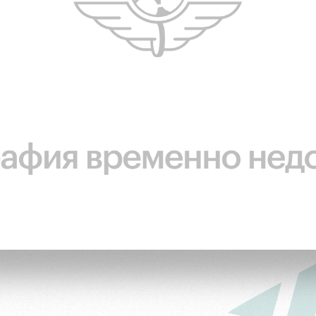
ьщиков
омотив»
ьщиков МГН