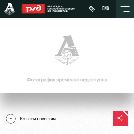
ENG
День
О Клубе
Новости
ЖФК
матча
«Локомотив»
История
Календарь
Купить
Молодёжка-
Спонсоры
билет
Турнирная
юноши
таблица
Стать
ВИП-ЛОЖИ
Молодёжка-
партнером
Игроки
девушки
ВИП-ЗОНЫ
Контакты
Тренерский
СЕМЕЙНЫЙ
Ко всем новостям
штаб
Антидопинг
СЕКТОР