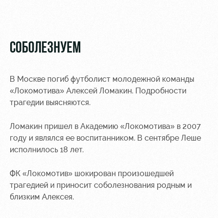
Видео
Туры по
стадиону
Фото
Места для
СОБОЛЕЗНУЕМ
МГН
В Москве погиб футболист молодежной команды
«Локомотива»
Алексей Ломакин
. Подробности
трагедии выясняются.
РЖД
Локо
Информация
Арена
Старт
для
Ломакин пришел в Академию «Локомотива» в 2007
болельщиков
году и являлся ее воспитанником. В сентябре Леше
Организация
Локо-Лето
исполнилось 18 лет.
мероприятий
Банковская
Академия
карта
Аренда
«Локомотив»
ФК «Локомотив» шокирован произошедшей
Как
полей
трагедией и приносит соболезнования родным и
поступить
Заставки
близким Алексея.
Аренда
Руководство
площадей
Парковка