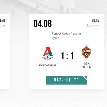
8:30
20:45
04.08
ота
Вторник
Fonbet Кубок России
Тур 1
1 : 1
ПФК
Локомотив
ЦСКА
МАТЧ-ЦЕНТР