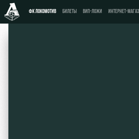
ФК ЛОКОМОТИВ
БИЛЕТЫ
ВИП-ЛОЖИ
ИНТЕРНЕТ-МАГА
Новости
Купить билет
Календарь
ВИП-ЛОЖИ
Турнирная таблица
ВИП-ЗОНЫ
Игроки
СЕМЕЙНЫЙ СЕКТОР
Тренерский штаб
Туры по стадиону
Видео
Места для МГН
Фото