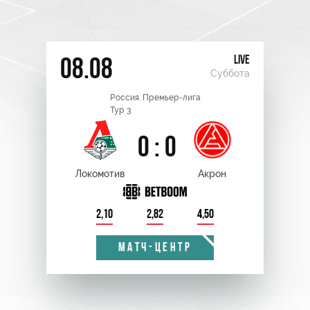
LIVE
08.08
Суббота
Россия. Премьер-лига
Тур 3
0 : 0
Локомотив
Акрон
2,10
2,82
4,50
МАТЧ-ЦЕНТР