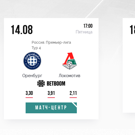
17:00
14.08
1
Пятница
Россия. Премьер-лига
Тур 4
Оренбург
Локомотив
3,30
3,91
2,11
МАТЧ-ЦЕНТР