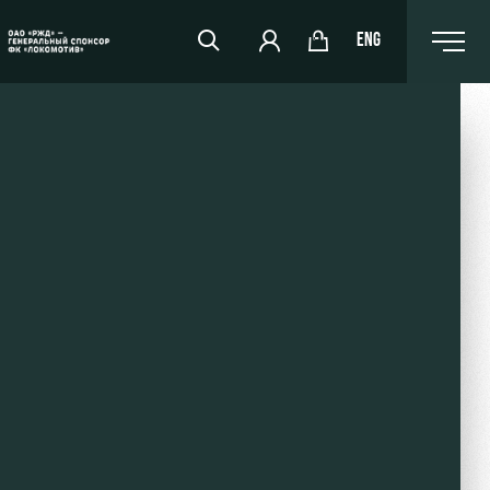
ENG
РЖД Арена
Организация мероприятий
Аренда полей
Аренда площадей
Ледовый дворец
Занятия спортом