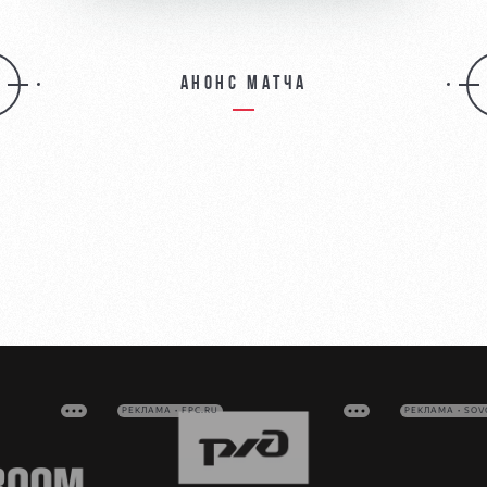
Анонс матча
РЕКЛАМА • FPC.RU
РЕКЛАМА • SO