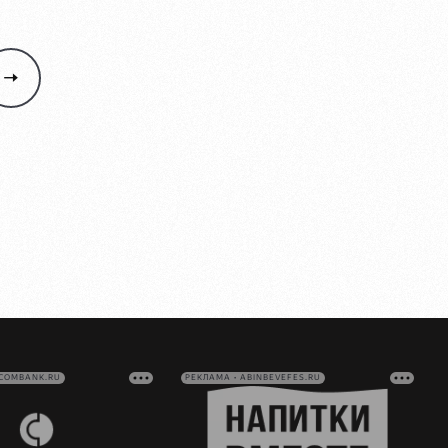
VCOMBANK.RU
РЕКЛАМА • ABINBEVEFES.RU