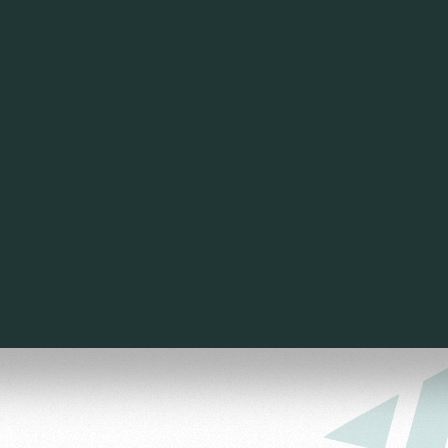
ьщиков
омотив»
ьщиков МГН