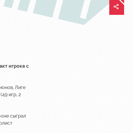
кт игрока с
ионов, Лиге
49 игр, 2
зоне сыграл
олист