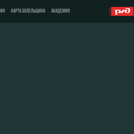
ЗИН
КАРТА БОЛЕЛЬЩИКА
АКАДЕМИЯ
О Клубе
ЖФК «Локомотив»
История
Молодёжка-юноши
Спонсоры
Молодёжка-девушки
Стать партнером
Контакты
Антидопинг