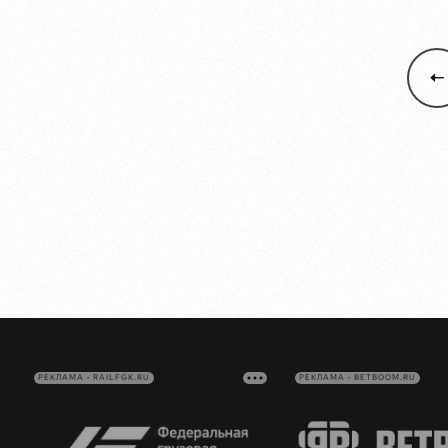
РЕКЛАМА • RAILFGK.RU
РЕКЛАМА • BETBOOM.RU