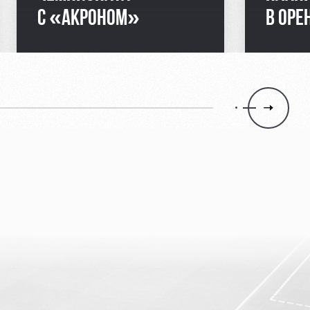
С «АКРОНОМ»
В ОРЕ