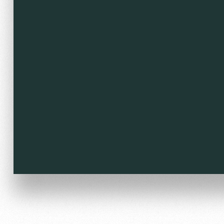
Локо Старт
Информация для болел
Локо-Лето
Банковская карта «Лок
Академия
Заставки
Как поступить
Программа лояльности
Руководство
Карта болельщика
Контакты Академии
Парковка
Информация для болел