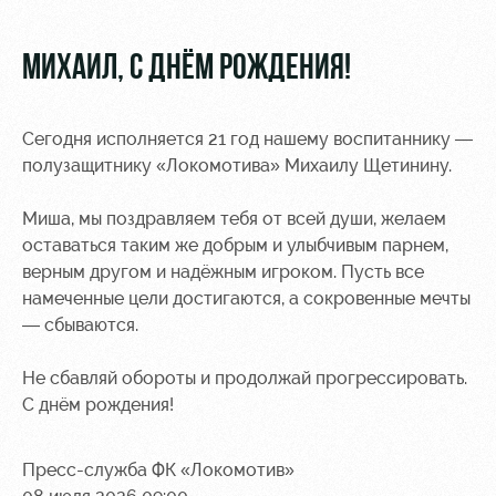
Видео
Туры по
стадиону
Фото
МИХАИЛ, С ДНЁМ РОЖДЕНИЯ!
Места для
МГН
Сегодня исполняется 21 год нашему воспитаннику —
полузащитнику «Локомотива» Михаилу Щетинину.
Миша, мы поздравляем тебя от всей души, желаем
оставаться таким же добрым и улыбчивым парнем,
РЖД
Локо
Информация
верным другом и надёжным игроком. Пусть все
Арена
Старт
для
намеченные цели достигаются, а сокровенные мечты
болельщиков
Организация
Локо-Лето
— сбываются.
мероприятий
Банковская
Академия
карта
Не сбавляй обороты и продолжай прогрессировать.
Аренда
«Локомотив»
С днём рождения!
Как
полей
поступить
Заставки
Аренда
Пресс-служба ФК «Локомотив»
Руководство
площадей
Парковка