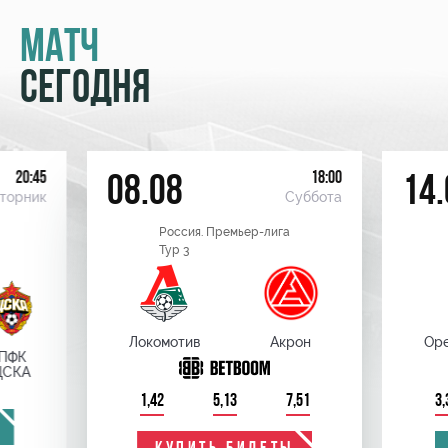
МАТЧ
СЕГОДНЯ
20:45
18:00
08.08
14.
торник
Суббота
Россия. Премьер-лига
Тур 3
Локомотив
Акрон
Оре
ПФК
ЦСКА
1,42
5,13
7,51
3,