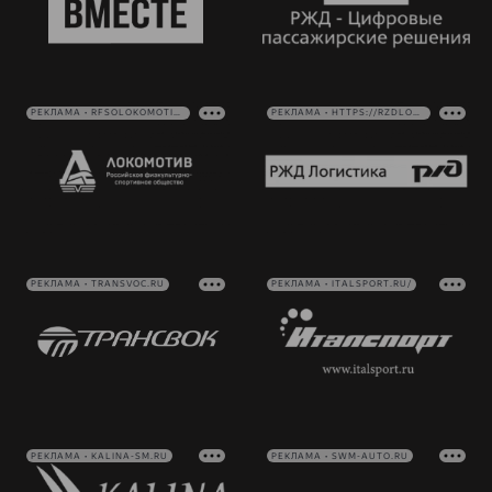
РЕКЛАМА • RFSOLOKOMOTIV.RU
РЕКЛАМА • HTTPS://RZDLOG.RU/
РЕКЛАМА • TRANSVOC.RU
РЕКЛАМА • ITALSPORT.RU/
РЕКЛАМА • KALINA-SM.RU
РЕКЛАМА • SWM-AUTO.RU