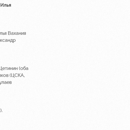
,
Илья
лья Вахания
ександр
 Щетинин (оба
яков (ЦСКА,
улаев
).