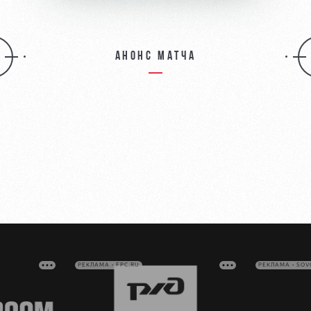
Анонс матча
РЕКЛАМА • FPC.RU
РЕКЛАМА • SO