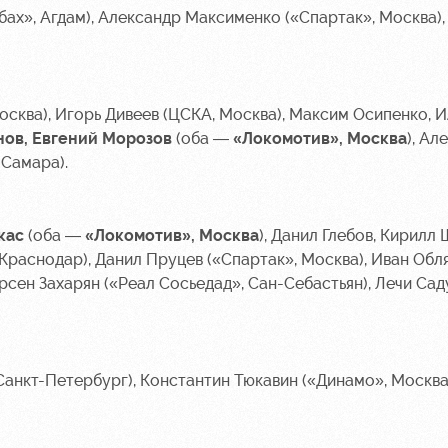
ах», Агдам), Александр Максименко («Спартак», Москва)
осква), Игорь Дивеев (ЦСКА, Москва), Максим Осипенко, И
нов, Евгений Морозов
(оба —
«Локомотив», Москва
), Ал
 Самара).
кас
(оба —
«Локомотив», Москва
), Данил Глебов, Кирилл
Краснодар), Данил Пруцев («Спартак», Москва), Иван Обл
рсен Захарян («Реал Сосьедад», Сан-Себастьян), Лечи Сад
Санкт-Петербург), Константин Тюкавин («Динамо», Москва