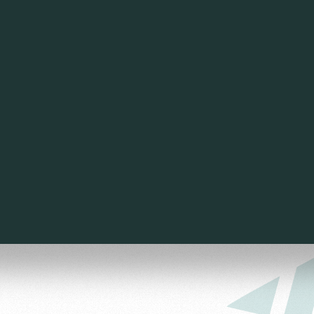
ьщиков
омотив»
ьщиков МГН