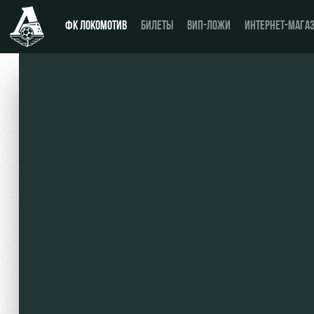
ФК ЛОКОМОТИВ
БИЛЕТЫ
ВИП-ЛОЖИ
ИНТЕРНЕТ-МАГА
Новости
День матча
Календарь
Купить билет
Турнирная таблица
ВИП-ЛОЖИ
Игроки
ВИП-ЗОНЫ
Тренерский штаб
СЕМЕЙНЫЙ СЕКТОР
Видео
Туры по стадиону
Фото
Места для МГН