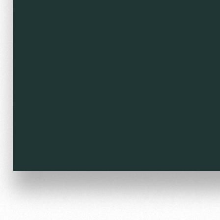
Локо Старт
Информация для болел
Локо-Лето
Банковская карта «Лок
Академия
Заставки
Как поступить
Парковка
Руководство
Карта болельщика
Контакты Академии
Программа лояльности
Информация для болел