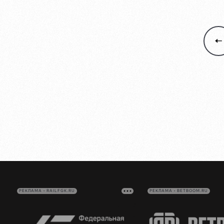
РЕКЛАМА • RAILFGK.RU
РЕКЛАМА • BETBOOM.RU