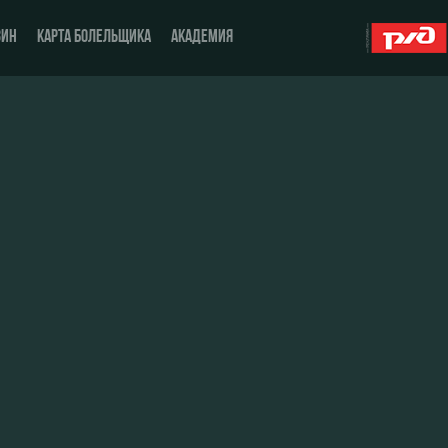
ЗИН
КАРТА БОЛЕЛЬЩИКА
АКАДЕМИЯ
О Клубе
ЖФК «Локомотив»
История
Молодёжка-юноши
Спонсоры
Молодёжка-девушки
Стать партнером
Контакты
Антидопинг