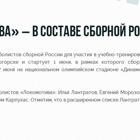
А» – В СОСТАВЕ СБОРНОЙ РО
утболистов сборной России для участия в учебно-трениро
огорске и стартует 1 июня, в рамках которого сбор
7 июня на национальном олимпийском стадионе «Динамо
олистов «Локомотива»: Илья Лантратов, Евгений Морозо
тём Карпукас. Отметим, что в расширенном списке Лантрат