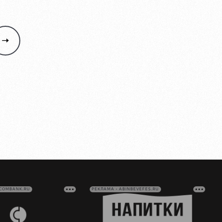
VCOMBANK.RU
РЕКЛАМА • ABINBEVEFES.RU