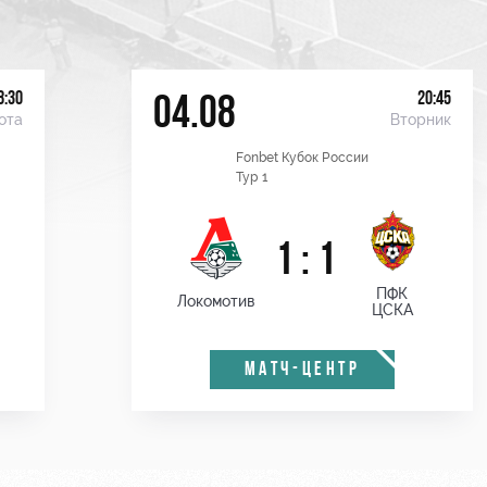
8:30
20:45
04.08
ота
Вторник
Fonbet Кубок России
Тур 1
1 : 1
ПФК
Локомотив
ЦСКА
МАТЧ-ЦЕНТР