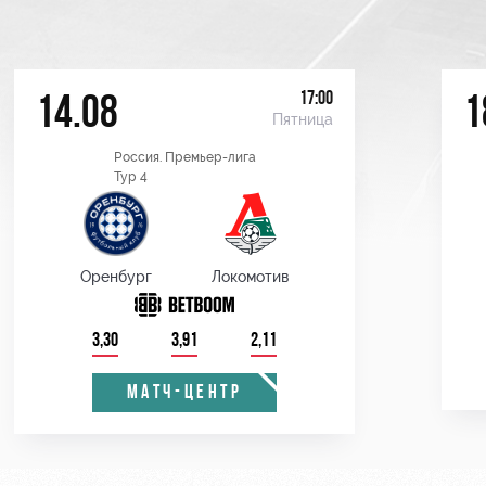
17:00
14.08
1
Пятница
Россия. Премьер-лига
Тур 4
Оренбург
Локомотив
3,30
3,91
2,11
МАТЧ-ЦЕНТР