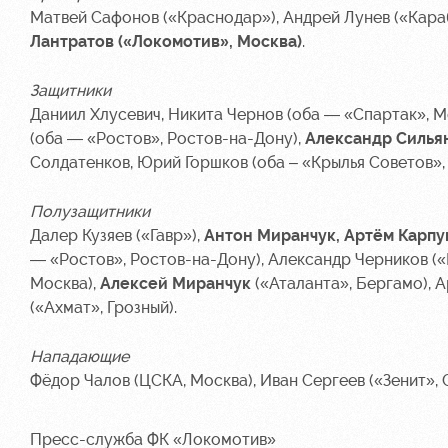
Матвей Сафонов («Краснодар»), Андрей Лунев («Караб
Лантратов («Локомотив», Москва)
.
Защитники
Даниил Хлусевич, Никита Чернов (оба — «Спартак», М
(оба — «Ростов», Ростов-на-Дону),
Александр Силья
Солдатенков, Юрий Горшков (оба – «Крылья Советов»,
Полузащитники
Далер Кузяев («Гавр»),
Антон Миранчук, Артём Карпу
— «Ростов», Ростов-на-Дону), Александр Черников («
Москва),
Алексей Миранчук
(«Аталанта», Бергамо), А
(«Ахмат», Грозный).
Нападающие
Фёдор Чалов (ЦСКА, Москва), Иван Сергеев («Зенит», 
Пресс-служба ФК «Локомотив»