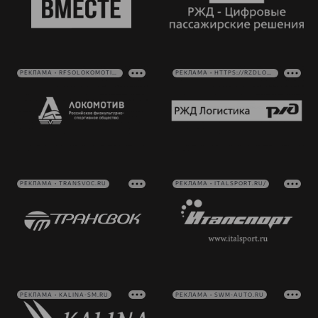
РЕКЛАМА • RFSOLOKOMOTIV.RU
РЕКЛАМА • HTTPS://RZDLOG.RU/
РЕКЛАМА • TRANSVOC.RU
РЕКЛАМА • ITALSPORT.RU/
РЕКЛАМА • KALINA-SM.RU
РЕКЛАМА • SWM-AUTO.RU