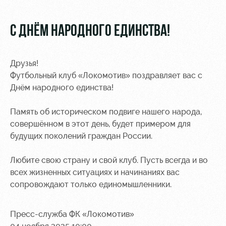
Видео
Туры по
стадиону
Фото
С ДНЁМ НАРОДНОГО ЕДИНСТВА!
Места для
МГН
Друзья!
Футбольный клуб «Локомотив» поздравляет вас с
Днём народного единства!
Память об историческом подвиге нашего народа,
РЖД
Локо
Информация
совершённом в этот день, будет примером для
Арена
Старт
для
будущих поколений граждан России.
болельщиков
Организация
Локо-Лето
мероприятий
Банковская
Любите свою страну и свой клуб. Пусть всегда и во
Академия
карта
всех жизненных ситуациях и начинаниях вас
Аренда
«Локомотив»
сопровождают только единомышленники.
Как
полей
поступить
Заставки
Аренда
Пресс-служба ФК «Локомотив»
Руководство
площадей
Парковка