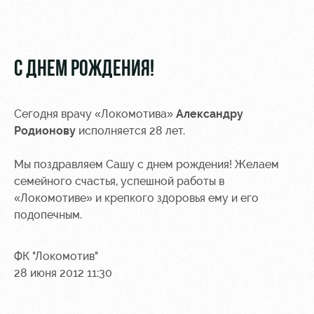
Видео
Туры по
стадиону
Фото
Места для
С ДНЕМ РОЖДЕНИЯ!
МГН
Сегодня врачу «Локомотива»
Александру
Родионову
исполняется 28 лет.
РЖД
Отбор
Информация
Мы поздравляем Сашу с днем рождения! Желаем
Арена
для
семейного счастья, успешной работы в
Локо
болельщиков
«Локомотиве» и крепкого здоровья ему и его
Организация
Старт
подопечным.
мероприятий
Банковская
Локо-Лето
карта
Аренда
«Локомотив»
ФК "Локомотив"
Академия
полей
28 июня 2012 11:30
Заставки
Как
Аренда
поступить
площадей
Парковка