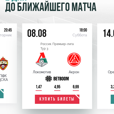
ДО БЛИЖАЙШЕГО МАТЧА
20:45
18:00
08.08
14.
торник
Суббота
Россия. Премьер-лига
Тур 3
Локомотив
Акрон
Оре
ПФК
ЦСКА
1,47
4,95
6,69
3,
КУПИТЬ БИЛЕТЫ