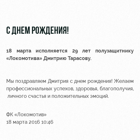
Видео
Места для
МГН
Фото
С ДНЕМ РОЖДЕНИЯ!
18 марта исполняется 29 лет полузащитнику
РЖД
Локо
Информация
«Локомотива»
Дмитрию Тарасову
.
Арена
Старт
для
болельщиков
Организация
Локо-Лето
Мы поздравляем Дмитрия с днем рождения! Желаем
мероприятий
Банковская
профессиональных успехов, здоровья, благополучия,
Академия
карта
Аренда
«Локомотив»
личного счастья и положительных эмоций.
Как
полей
поступить
Заставки
ФК «Локомотив»
Аренда
Руководство
площадей
Программа
18 марта 2016 10:46
лояльности
Контакты
Ледовый