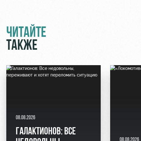
Академии
дворец
Карта
болельщика
Занятия
спортом
Парковка
ЧИТАЙТЕ
Информация
для
ТАКЖЕ
болельщиков
МГН
08.08.2026
ГАЛАКТИОНОВ: ВСЕ
08.08.2026