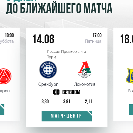
ДО БЛИЖАЙШЕГО МАТЧА
18:00
17:00
14.08
18.
уббота
Пятница
Россия. Премьер-лига
Тур 4
Оренбург
Локомотив
крон
Ро
3,30
3,91
2,11
МАТЧ-ЦЕНТР