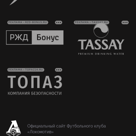
РЕКЛАМА • RZD-BONUS.RU
РЕКЛАМА • TASSAY.RU
РЕКЛАМА • TOPAZ24.RU
Официальный сайт Футбольного клуба
«Локомотив»