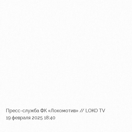
Контакты
Ледовый
Карта
Академии
дворец
болельщика
Занятия
Программа
спортом
лояльности
Информация
для
болельщиков
МГН
Пресс-служба ФК «Локомотив» // LOKO TV
19 февраля 2025 18:40