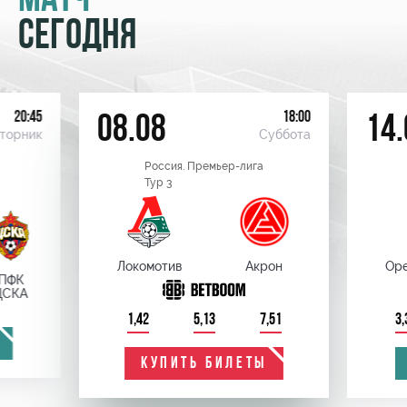
МАТЧ
СЕГОДНЯ
20:45
18:00
08.08
14.
торник
Суббота
Россия. Премьер-лига
Тур 3
Локомотив
Акрон
Оре
ПФК
ЦСКА
1,42
5,13
7,51
3,
КУПИТЬ БИЛЕТЫ