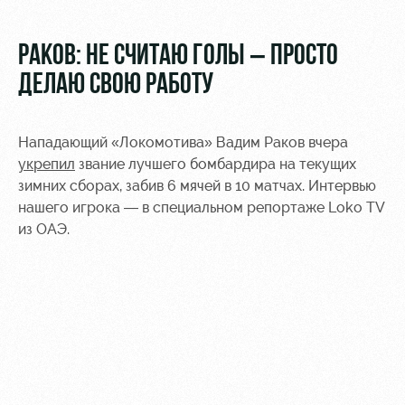
Видео
Туры по
стадиону
Фото
РАКОВ: НЕ СЧИТАЮ ГОЛЫ – ПРОСТО
Места для
ДЕЛАЮ СВОЮ РАБОТУ
МГН
Нападающий «Локомотива» Вадим Раков вчера
укрепил
звание лучшего бомбардира на текущих
зимних сборах, забив 6 мячей в 10 матчах. Интервью
нашего игрока — в специальном репортаже Loko TV
РЖД
Локо
Информация
Арена
Старт
для
из ОАЭ.
болельщиков
Организация
Локо-Лето
мероприятий
Банковская
Академия
карта
Аренда
«Локомотив»
Как
полей
поступить
Заставки
Аренда
Руководство
площадей
Парковка