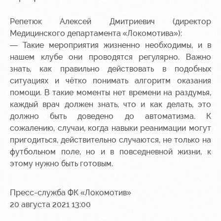
Руководство
Ледовый
Карта
Репетюк Алексей Дмитриевич (директор
дворец
болельщика
Медицинского департамента «Локомотива»):
Контакты
— Такие мероприятия жизненно необходимы, и в
Академии
Занятия
Программа
спортом
лояльности
нашем клубе они проводятся регулярно. Важно
знать, как правильно действовать в подобных
Информация
ситуациях и чётко понимать алгоритм оказания
для
помощи. В такие моменты нет времени на раздумья,
болельщиков
каждый врач должен знать, что и как делать, это
МГН
должно быть доведено до автоматизма. К
сожалению, случаи, когда навыки реанимации могут
пригодиться, действительно случаются, не только на
футбольном поле, но и в повседневной жизни, к
этому нужно быть готовым.
Пресс-служба ФК «Локомотив»
20 августа 2021 13:00