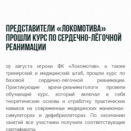
Видео
Туры по
стадиону
Фото
Места для
ПРЕДСТАВИТЕЛИ «ЛОКОМОТИВА»
МГН
ПРОШЛИ КУРС ПО СЕРДЕЧНО-ЛЁГОЧНОЙ
РЕАНИМАЦИИ
19 августа игроки ФК «Локомотив», а также
РЖД
Отбор
Информация
тренерский и медицинский штаб, прошли курс по
Арена
для
Локо
болельщиков
базовой сердечно-лёгочной реанимации.
Организация
Старт
Практикующие врачи-реаниматологи провели
мероприятий
Банковская
обучающий курс, который включал в себя
Локо-Лето
карта
теоретические основы и отработку практических
Аренда
«Локомотив»
навыков на современных медицинских манекенах-
Академия
полей
симуляторах и дефибрилляторах. По окончанию
Заставки
Как
Аренда
занятий все участники получили соответствующие
поступить
площадей
Парковка
сертификаты.