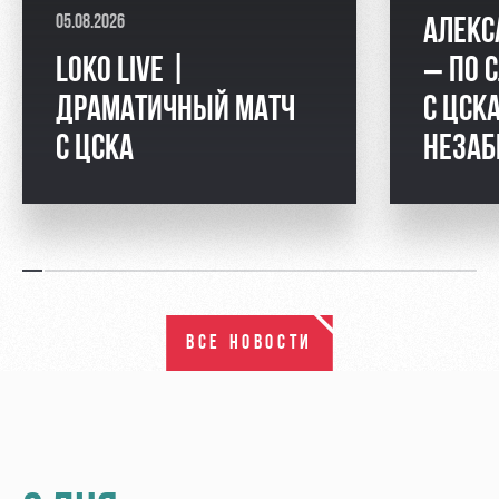
05.08.2026
АЛЕКС
LOKO LIVE |
– ПО 
ДРАМАТИЧНЫЙ МАТЧ
С ЦСКА
С ЦСКА
НЕЗАБ
ВСЕ НОВОСТИ