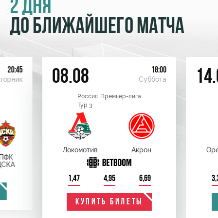
2 ДНЯ
ДО БЛИЖАЙШЕГО МАТЧА
20:45
18:00
08.08
14.
торник
Суббота
Россия. Премьер-лига
Тур 3
Локомотив
Акрон
Оре
ПФК
ЦСКА
1,47
4,95
6,69
3,
КУПИТЬ БИЛЕТЫ