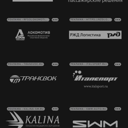
РЕКЛАМА • RFSOLOKOMOTIV.RU
РЕКЛАМА • HTTPS://RZDLOG.RU/
РЕКЛАМА • TRANSVOC.RU
РЕКЛАМА • ITALSPORT.RU/
РЕКЛАМА • KALINA-SM.RU
РЕКЛАМА • SWM-AUTO.RU