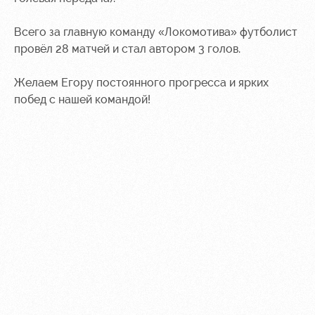
Контакты
Ледовый
Карта
Всего за главную команду «Локомотива» футболист
Академии
дворец
болельщика
провёл 28 матчей и стал автором 3 голов.
Занятия
Программа
спортом
лояльности
Желаем Егору постоянного прогресса и ярких
побед с нашей командой!
Информация
для
болельщиков
МГН