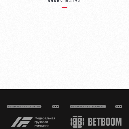
Анонс матча
РЕКЛАМА • RAILFGK.RU
РЕКЛАМА • BETBOOM.RU