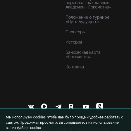
персональных данных
Академии «Локомотив»
Положение о турнире
«Путь Будущего»
Спонсоры
История
Банковская карта
«Локомотив»
Контакты
Мы используем cookies, чтобы вам было проще и удобнее работать с
сайтом. Продолжая просмотр, вы соглашаетесь на использование
ваших файлов cookie.
© 1999-2026 FCLM.RU Футбольный клуб «Локомотив»