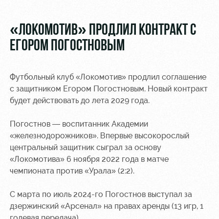
Видео
Туры по
стадиону
Фото
«ЛОКОМОТИВ» ПРОДЛИЛ КОНТРАКТ С
Места для
ЕГОРОМ ПОГОСТНОВЫМ
МГН
Футбольный клуб «Локомотив» продлил соглашение
с защитником Егором Погостновым. Новый контракт
будет действовать до лета 2029 года.
РЖД
Локо
Информация
Арена
Старт
для
Погостнов — воспитанник Академии
болельщиков
«железнодорожников». Впервые высокорослый
Организация
Локо-Лето
центральный защитник сыграл за основу
мероприятий
Банковская
«Локомотива» 6 ноября 2022 года в матче
Академия
карта
чемпионата против «Урала» (2:2).
Аренда
«Локомотив»
Как
полей
поступить
Заставки
С марта по июль 2024-го Погостнов выступал за
Аренда
дзержинский «Арсенал» на правах аренды (13 игр, 1
Руководство
площадей
Парковка
голевая передача).