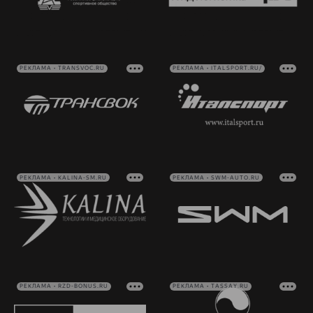
РЕКЛАМА • TRANSVOC.RU
РЕКЛАМА • ITALSPORT.RU/
РЕКЛАМА • KALINA-SM.RU
РЕКЛАМА • SWM-AUTO.RU
РЕКЛАМА • RZD-BONUS.RU
РЕКЛАМА • TASSAY.RU