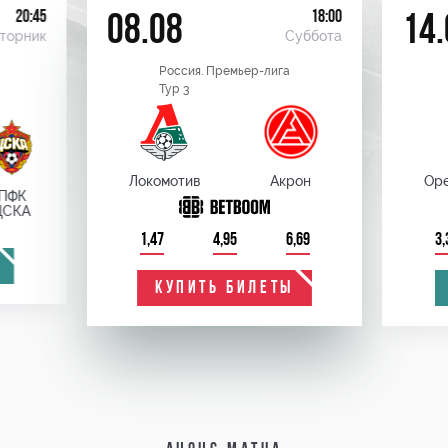
20:45
18:00
08.08
14.
торник
Суббота
Россия. Премьер-лига
Тур 3
Локомотив
Акрон
Оре
ПФК
ЦСКА
1,47
4,95
6,69
3,
КУПИТЬ БИЛЕТЫ