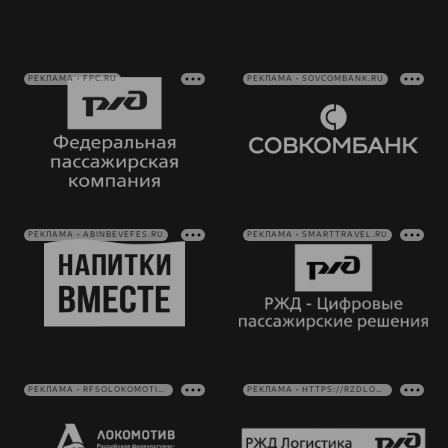
РЕКЛАМА • FPC.RU
РЕКЛАМА • SOVCOMBANK.RU
РЕКЛАМА • ABINBEVEFES.RU
РЕКЛАМА • SMARTTRAVEL.RU
РЕКЛАМА • RFSOLOKOMOTIV.RU
РЕКЛАМА • HTTPS://RZDLOG.RU/