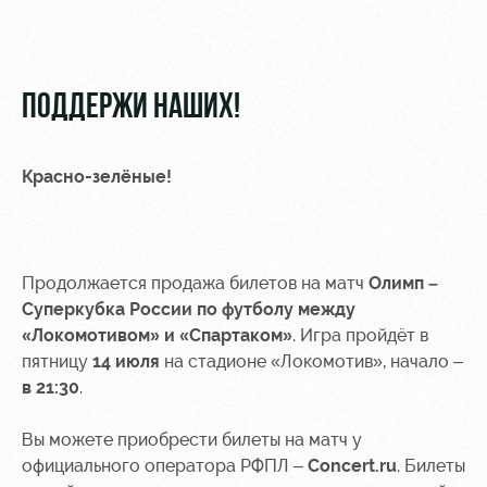
Видео
Туры по
стадиону
Фото
Места для
ПОДДЕРЖИ НАШИХ!
МГН
Красно-зелёные!
РЖД
Локо
Информация
Арена
Старт
для
Продолжается продажа билетов на матч
Олимп –
болельщиков
Суперкубка России по футболу между
Организация
Локо-Лето
«Локомотивом» и «Спартаком»
. Игра пройдёт в
мероприятий
Банковская
пятницу
14 июля
на стадионе «Локомотив», начало –
Академия
карта
Аренда
«Локомотив»
в 21:30
.
Как
полей
поступить
Заставки
Вы можете приобрести билеты на матч у
Аренда
официального оператора РФПЛ –
Concert.ru
. Билеты
Руководство
площадей
Парковка