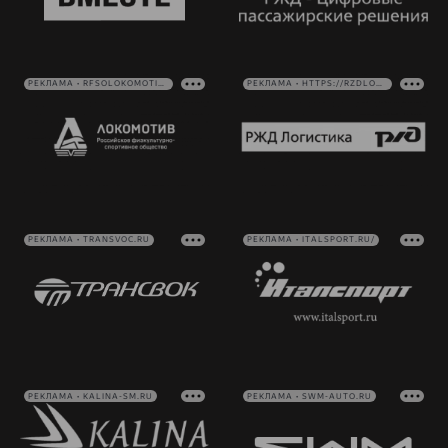
РЕКЛАМА • RFSOLOKOMOTIV.RU
РЕКЛАМА • HTTPS://RZDLOG.RU/
РЕКЛАМА • TRANSVOC.RU
РЕКЛАМА • ITALSPORT.RU/
РЕКЛАМА • KALINA-SM.RU
РЕКЛАМА • SWM-AUTO.RU