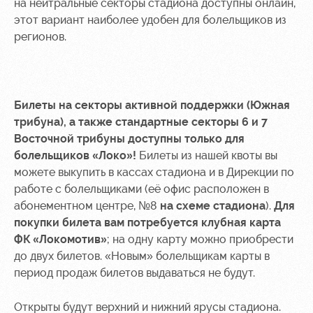
на нейтральные секторы стадиона доступны онлайн,
этот вариант наиболее удобен для болельщиков из
Контакты
Ледовый
Карта
Академии
дворец
болельщика
регионов.
Занятия
Программа
спортом
лояльности
Билеты на секторы активной поддержки (Южная
Информация
трибуна), а также стандартные секторы 6 и 7
для
болельщиков
Восточной трибуны доступны только для
МГН
болельщиков «Локо»!
Билеты из нашей квоты вы
можете выкупить в кассах стадиона и в Дирекции по
работе с болельщиками (её офис расположен в
абонементном центре, №8
на схеме стадиона
).
Для
покупки билета вам потребуется клубная карта
ФК «Локомотив»
; на одну карту можно приобрести
до двух билетов. «Новым» болельщикам карты в
период продаж билетов выдаваться не будут.
Открыты будут верхний и нижний ярусы стадиона.