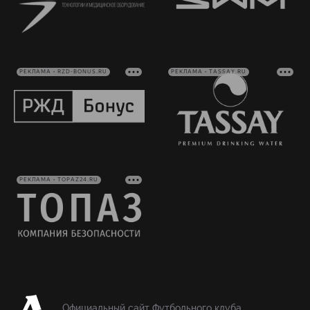
РЕКЛАМА • RZD-BONUS.RU
РЕКЛАМА • TASSAY.RU
РЕКЛАМА • TOPAZ24.RU
Официальный сайт Футбольного клуба