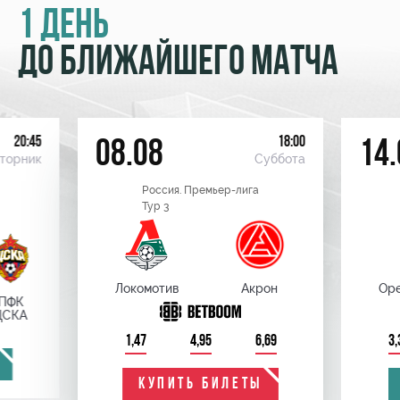
1 ДЕНЬ
ДО БЛИЖАЙШЕГО МАТЧА
20:45
18:00
08.08
14.
торник
Суббота
Россия. Премьер-лига
Тур 3
Локомотив
Акрон
Оре
ПФК
ЦСКА
1,47
4,95
6,69
3,
КУПИТЬ БИЛЕТЫ