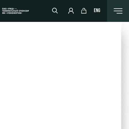
ENG
РЖД Арена
Организация мероприятий
Аренда полей
Аренда площадей
Ледовый дворец
Занятия спортом