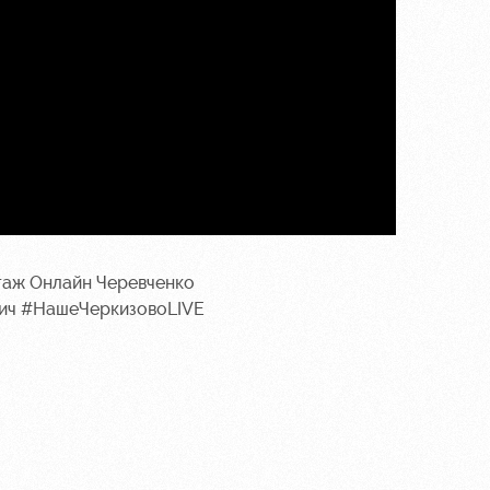
таж
Онлайн
Черевченко
ич
#НашеЧеркизовоLIVE