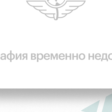
ьщиков
омотив»
ьщиков МГН