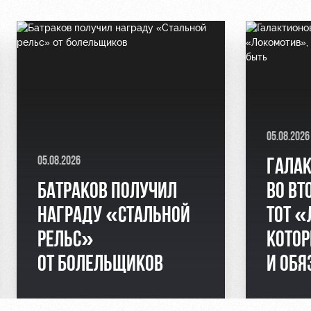
05.08.2026
05.08.2026
ГАЛАК
БАТРАКОВ ПОЛУЧИЛ
ВО ВТ
НАГРАДУ «СТАЛЬНОЙ
ТОТ «
РЕЛЬС»
КОТО
ОТ БОЛЕЛЬЩИКОВ
И ОБЯ