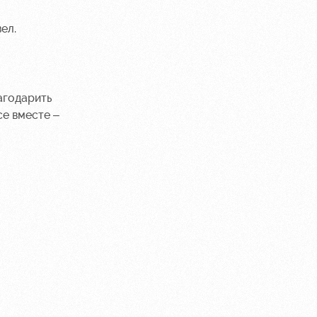
ел.
агодарить
се вместе –