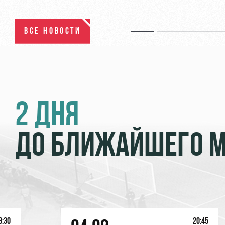
ВСЕ НОВОСТИ
2 ДНЯ
ДО БЛИЖАЙШЕГО 
8:30
20:45