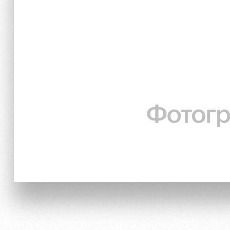
Отбор
Информация для болел
Локо Старт
Банковская карта «Лок
Локо-Лето
Заставки
Академия
Парковка
Как поступить
Карта болельщика
Руководство
Программа лояльности
Контакты Академии
Информация для болел