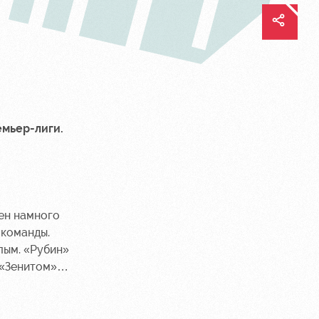
емьер-лиги.
жен намного
 команды.
лым. «Рубин»
и «Зенитом»…