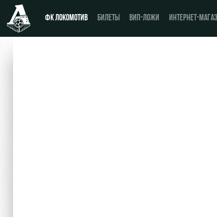
ФК ЛОКОМОТИВ
БИЛЕТЫ
ВИП-ЛОЖИ
ИНТЕРНЕТ-МАГА
Новости
День матча
Календарь
Купить билет
Турнирная таблица
ВИП-ЛОЖИ
Игроки
ВИП-ЗОНЫ
Тренерский штаб
СЕМЕЙНЫЙ СЕКТОР
Видео
Туры по стадиону
Фото
Места для МГН