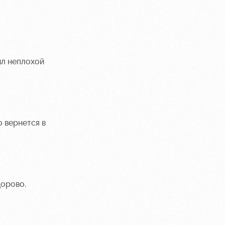
ыл неплохой
о вернется в
дорово.