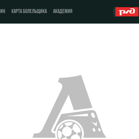
ЗИН
КАРТА БОЛЕЛЬЩИКА
АКАДЕМИЯ
О Клубе
ЖФК «Локомотив»
История
Молодёжка-юноши
Спонсоры
Молодёжка-девушки
Стать партнером
Контакты
Антидопинг