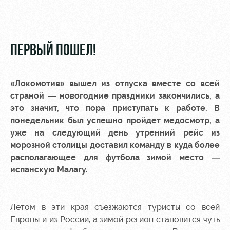
Видео
Места для
МГН
Фото
ПЕРВЫЙ ПОШЕЛ!
«Локомотив» вышел из отпуска вместе со всей
РЖД
Локо
Информация
страной — новогодние праздники закончились, а
Арена
Старт
для
это значит, что пора приступать к работе. В
болельщиков
понедельник был успешно пройдет медосмотр, а
Организация
Локо-Лето
уже на следующий день утренний рейс из
мероприятий
Банковская
морозной столицы доставил команду в куда более
Академия
карта
Аренда
располагающее для футбола зимой место —
«Локомотив»
Как
полей
испанскую Малагу.
поступить
Заставки
Аренда
Руководство
площадей
Программа
Летом в эти края съезжаются туристы со всей
лояльности
Европы и из России, а зимой регион становится чуть
Контакты
Ледовый