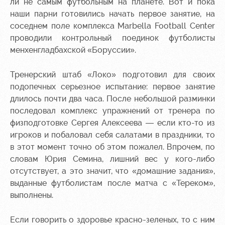
Академии
дворец
Карта
ли не самым футбольным на планете. Вот и пока
болельщика
наши парни готовились начать первое занятие, на
Занятия
соседнем поле комплекса Marbella Football Center
спортом
Парковка
проводили контрольный поединок футболисты
менхенгладбахской «Боруссии».
Информация
для
болельщиков
Тренерский штаб «Локо» подготовил для своих
МГН
подопечных серьезное испытание: первое занятие
длилось почти два часа. После небольшой разминки
последовал комплекс упражнений от тренера по
физподготовке Сергея Алексеева — если кто-то из
игроков и побаловал себя салатами в праздники, то
в этот момент точно об этом пожалел. Впрочем, по
словам Юрия Семина, лишний вес у кого-либо
отсутствует, а это значит, что «домашние задания»,
выданные футболистам после матча с «Тереком»,
выполнены.
Если говорить о здоровье красно-зеленых, то с ним