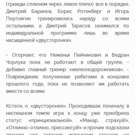
(трижды сплюнем через левое плечо) все в порядке.
Дмитрий Баринов, Борис Ротенберг и Игорь
Портнягин тренировались наряду со всеми
остальными, а Дмитрий Тарасов занимался по
индивидуальной программе лишь во время
насыщенной «двусторонки».
- Огорчает, что Неманья Пейчинович и Ведран
Чорлука пока не работают в общей группе, -
добавил главный тренер «железнодорожников». -
Повреждения, полученные ребятами в концовке
прошлого года, пока не позволяют им работать
вместе со всеми.
Кстати, о «двусторонке». Проходившая поначалу в
неспешном темпе игра к концу уже приобрела
статус «принципиальной». «Макар, страхуй!»,
«Отлично-отлично, прессингуй!» и прочие подсказки
звучали над зеленым испанским газоном не