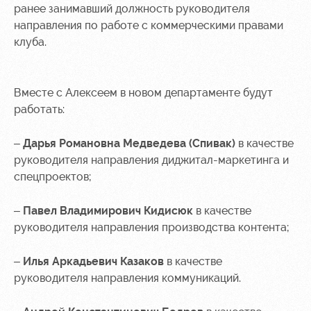
Академии
дворец
Карта
ранее занимавший должность руководителя
болельщика
направления по работе с коммерческими правами
Занятия
клуба.
спортом
Парковка
Информация
для
Вместе с Алексеем в новом департаменте будут
болельщиков
работать:
МГН
–
Дарья Романовна Медведева (Спивак)
в качестве
руководителя направления диджитал-маркетинга и
спецпроектов;
–
Павел Владимирович Кидисюк
в качестве
руководителя направления производства контента;
–
Илья Аркадьевич Казаков
в качестве
руководителя направления коммуникаций.