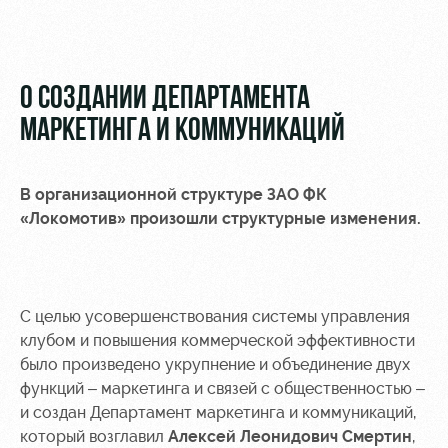
Видео
Места для
МГН
Фото
О СОЗДАНИИ ДЕПАРТАМЕНТА
МАРКЕТИНГА И КОММУНИКАЦИЙ
РЖД
Локо
Информация
В организационной структуре ЗАО ФК
Арена
Старт
для
«Локомотив» произошли структурные изменения.
болельщиков
Организация
Локо-Лето
мероприятий
Банковская
Академия
карта
Аренда
«Локомотив»
С целью усовершенствования системы управления
Как
полей
клубом и повышения коммерческой эффективности
поступить
Заставки
было произведено укрупнение и объединение двух
Аренда
Руководство
функций – маркетинга и связей с общественностью –
площадей
Программа
лояльности
и создан Департамент маркетинга и коммуникаций,
Контакты
Ледовый
который возглавил
Алексей Леонидович Смертин
,