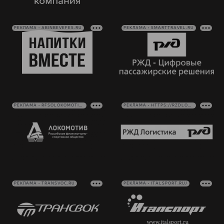
РЕКЛАМА • ABINBEVEFES.RU
РЕКЛАМА • SMARTTRAVEL.RU
РЕКЛАМА • RFSOLOKOMOTIV.RU
РЕКЛАМА • HTTPS://RZDLOG.RU/
РЕКЛАМА • TRANSVOC.RU
РЕКЛАМА • ITALSPORT.RU/