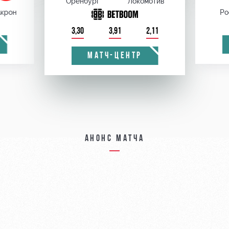
Оренбург
Локомотив
крон
Ро
3,30
3,91
2,11
МАТЧ-ЦЕНТР
Анонс матча