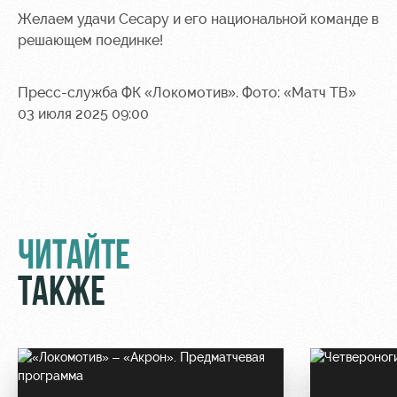
Желаем удачи Сесару и его национальной команде в
Контакты
Ледовый
Карта
решающем поединке!
Академии
дворец
болельщика
Занятия
Программа
Пресс-служба ФК «Локомотив». Фото: «Матч ТВ»
спортом
лояльности
03 июля 2025 09:00
Информация
для
болельщиков
МГН
ЧИТАЙТЕ
ТАКЖЕ