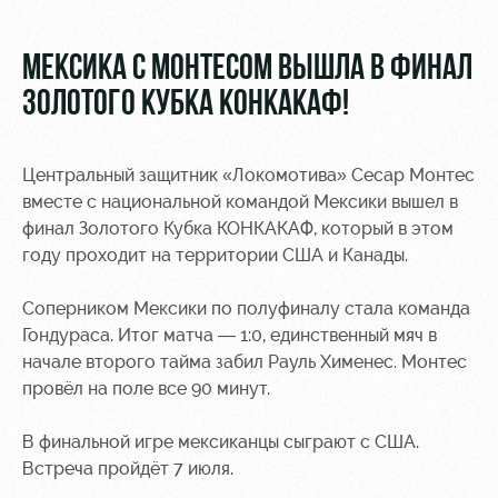
Видео
Туры по
стадиону
Фото
МЕКСИКА С МОНТЕСОМ ВЫШЛА В ФИНАЛ
Места для
ЗОЛОТОГО КУБКА КОНКАКАФ!
МГН
Центральный защитник «Локомотива» Сесар Монтес
вместе с национальной командой Мексики вышел в
финал Золотого Кубка КОНКАКАФ, который в этом
году проходит на территории США и Канады.
РЖД
Локо
Информация
Арена
Старт
для
болельщиков
Соперником Мексики по полуфиналу стала команда
Организация
Локо-Лето
Гондураса. Итог матча — 1:0, единственный мяч в
мероприятий
Банковская
начале второго тайма забил Рауль Хименес. Монтес
Академия
карта
провёл на поле все 90 минут.
Аренда
«Локомотив»
Как
полей
поступить
Заставки
В финальной игре мексиканцы сыграют с США.
Аренда
Встреча пройдёт 7 июля.
Руководство
площадей
Парковка