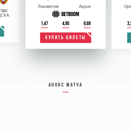
Локомотив
Акрон
Оре
ПФК
ЦСКА
1,47
4,95
6,69
3,
КУПИТЬ БИЛЕТЫ
Анонс матча