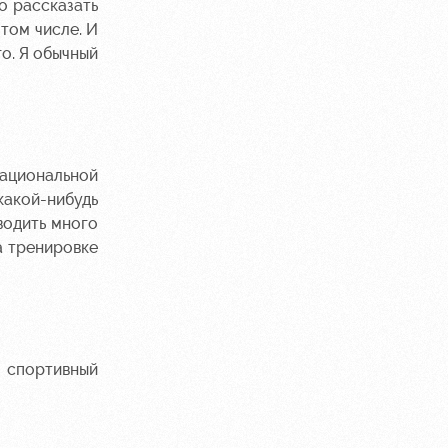
о рассказать
том числе. И
о. Я обычный
национальной
какой-нибудь
водить много
а тренировке
 спортивный