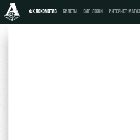
ФК ЛОКОМОТИВ
БИЛЕТЫ
ВИП-ЛОЖИ
ИНТЕРНЕТ-МАГА
Новости
День матча
Календарь
Купить билет
Турнирная таблица
ВИП-ЛОЖИ
Игроки
ВИП-ЗОНЫ
Тренерский штаб
СЕМЕЙНЫЙ СЕКТОР
Видео
Туры по стадиону
Фото
Места для МГН