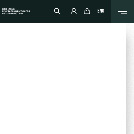
ENG
РЖД Арена
Организация мероприятий
Аренда полей
Аренда площадей
Ледовый дворец
Занятия спортом