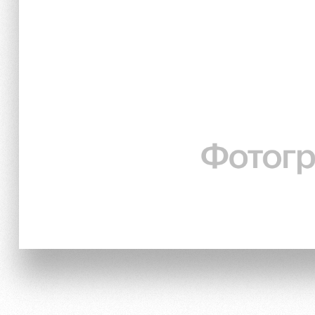
Локо Старт
Информация для болел
Локо-Лето
Банковская карта «Лок
Академия
Заставки
Как поступить
Парковка
Руководство
Карта болельщика
Контакты Академии
Программа лояльности
Информация для болел