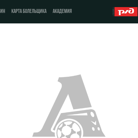
ЗИН
КАРТА БОЛЕЛЬЩИКА
АКАДЕМИЯ
О Клубе
ЖФК «Локомотив»
История
Молодёжка-юноши
Спонсоры
Молодёжка-девушки
Стать партнером
Контакты
Антидопинг