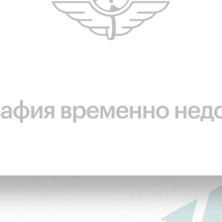
ьщиков
омотив»
ьщиков МГН