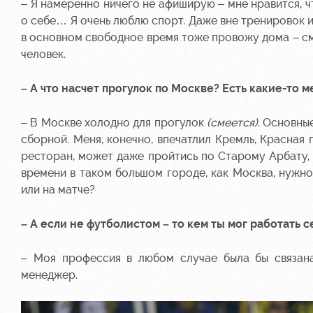
– Я намеренно ничего не афиширую – мне нравится, чт
о себе… Я очень люблю спорт. Даже вне тренировок 
в основном свободное время тоже провожу дома – см
человек.
– А что насчет прогулок по Москве? Есть какие-то м
– В Москве холодно для прогулок
(смеется)
. Основны
сборной. Меня, конечно, впечатлил Кремль, Красная 
ресторан, может даже пройтись по Старому Арбату, 
времени в таком большом городе, как Москва, нужно
или на матче?
– А если не футболистом – то кем ты мог работать с
– Моя профессия в любом случае была бы связана
менеджер.