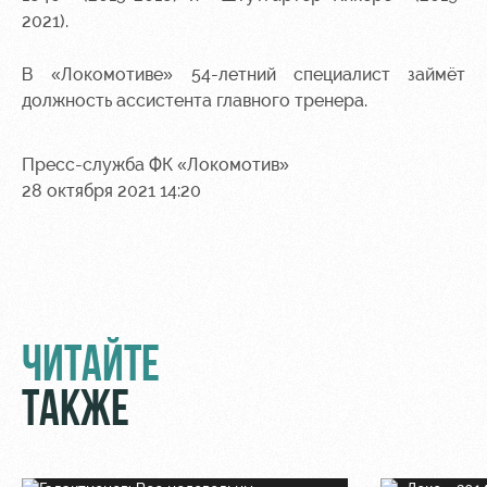
Академии
дворец
Карта
2021).
болельщика
Занятия
спортом
Парковка
В «Локомотиве» 54-летний специалист займёт
должность ассистента главного тренера.
Информация
для
болельщиков
Пресс-служба ФК «Локомотив»
МГН
28 октября 2021 14:20
ЧИТАЙТЕ
ТАКЖЕ