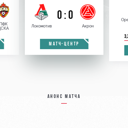
0 : 0
Оре
ПФК
Локомотив
Акрон
ЦСКА
3,
МАТЧ-ЦЕНТР
Анонс матча