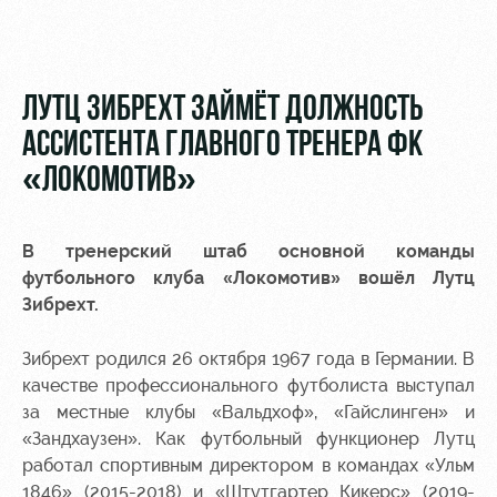
Видео
Места для
МГН
Фото
ЛУТЦ ЗИБРЕХТ ЗАЙМЁТ ДОЛЖНОСТЬ
АССИСТЕНТА ГЛАВНОГО ТРЕНЕРА ФК
«ЛОКОМОТИВ»
РЖД
Локо
Информация
Арена
Старт
для
болельщиков
В тренерский штаб основной команды
Организация
Локо-Лето
футбольного клуба «Локомотив» вошёл Лутц
мероприятий
Банковская
Зибрехт.
Академия
карта
Аренда
«Локомотив»
Зибрехт родился 26 октября 1967 года в Германии. В
Как
полей
поступить
качестве профессионального футболиста выступал
Заставки
Аренда
за местные клубы «Вальдхоф», «Гайслинген» и
Руководство
площадей
Программа
«Зандхаузен». Как футбольный функционер Лутц
лояльности
работал спортивным директором в командах «Ульм
Контакты
Ледовый
1846» (2015-2018) и «Штутгартер Кикерс» (2019-