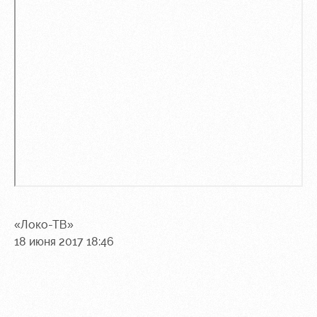
Контакты
Ледовый
Карта
Академии
дворец
болельщика
Занятия
Программа
спортом
лояльности
Информация
для
болельщиков
МГН
«Локо-ТВ»
18 июня 2017 18:46