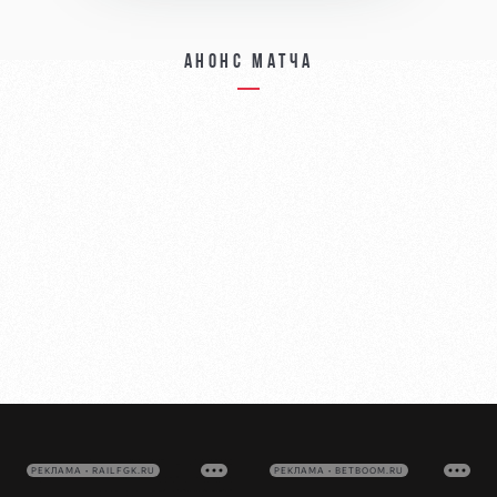
Анонс матча
РЕКЛАМА • RAILFGK.RU
РЕКЛАМА • BETBOOM.RU