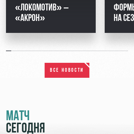
«ЛОКОМОТИВ» –
ФОРМ
«АКРОН»
НА СЕ
ВСЕ НОВОСТИ
МАТЧ
СЕГОДНЯ