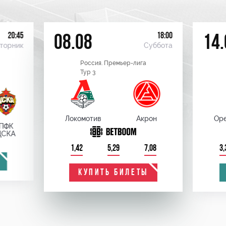
20:45
18:00
08.08
14.
торник
Суббота
Россия. Премьер-лига
Тур 3
Локомотив
Акрон
Оре
ПФК
ЦСКА
1,42
5,29
7,08
3,
КУПИТЬ БИЛЕТЫ