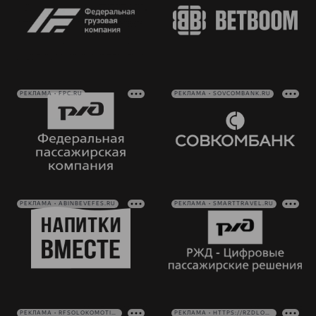
РЕКЛАМА • FPC.RU
РЕКЛАМА • SOVCOMBANK.RU
РЕКЛАМА • ABINBEVEFES.RU
РЕКЛАМА • SMARTTRAVEL.RU
РЕКЛАМА • RFSOLOKOMOTIV.RU
РЕКЛАМА • HTTPS://RZDLOG.RU/