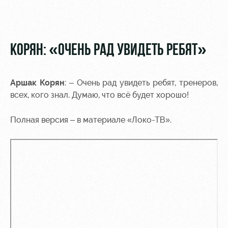
Видео
Туры по
стадиону
Фото
Места для
КОРЯН: «ОЧЕНЬ РАД УВИДЕТЬ РЕБЯТ»
МГН
Аршак Корян
: – Очень рад увидеть ребят, тренеров,
всех, кого знал. Думаю, что всё будет хорошо!
РЖД
Локо
Информация
Полная версия – в материале «Локо-ТВ».
Арена
Старт
для
болельщиков
Организация
Локо-Лето
мероприятий
Банковская
Академия
карта
Аренда
«Локомотив»
Как
полей
поступить
Заставки
Аренда
Руководство
площадей
Парковка