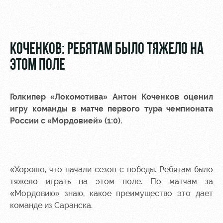
Видео
Туры по
стадиону
Фото
Места для
КОЧЕНКОВ: РЕБЯТАМ БЫЛО ТЯЖЕЛО НА
МГН
ЭТОМ ПОЛЕ
Голкипер «Локомотива»
Антон Коченков
оценил
игру команды в матче первого тура чемпионата
РЖД
Локо
Информация
России с «Мордовией» (1:0).
Арена
Старт
для
болельщиков
Организация
Локо-Лето
мероприятий
Банковская
Академия
карта
«Хорошо, что начали сезон с победы. Ребятам было
Аренда
«Локомотив»
тяжело играть на этом поле. По матчам за
Как
полей
«Мордовию» знаю, какое преимущество это дает
поступить
Заставки
команде из Саранска.
Аренда
Руководство
площадей
Парковка