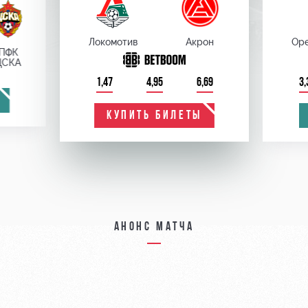
Локомотив
Акрон
Оре
ПФК
ЦСКА
1,47
4,95
6,69
3,
КУПИТЬ БИЛЕТЫ
Анонс матча