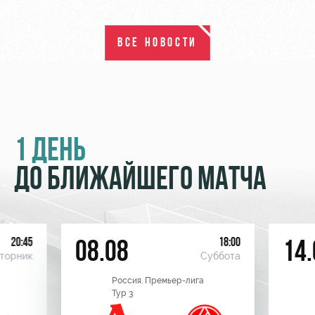
ВСЕ НОВОСТИ
1 ДЕНЬ
ДО БЛИЖАЙШЕГО МАТЧА
20:45
18:00
08.08
14.
торник
Суббота
Россия. Премьер-лига
Тур 3