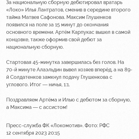
Академии
дворец
Карта
За национальную сборную дебютировал вратарь
болельщика
«Локо» Илья Лантратов, сменив в середине второго
Занятия
тайма Матвея Сафонова. Максим Глушенков
спортом
Парковка
появился на поле за 15 минут до окончания
основного времени. Артём Карпукас вышел в самой
Информация
для
концовке, также оформив свой дебют за
болельщиков
национальную сборную.
МГН
Стартовая 45-минутка завершилась без голов. На
70-й минуте Алаэльдин вывел хозяев вперёд, а на 89-
й Солдатенков замкнул подачу Глушенкова с
углового. Итог — ничья, 1:1.
Поздравляем Артёма и Илью с дебютом за сборную,
а Максима — с ассистом!
Пресс-служба ФК «Локомотив». Фото: РФС
12 сентября 2023 20:15