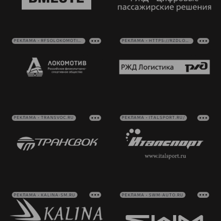
РЕКЛАМА • RFSOLOKOMOTIV.RU
РЕКЛАМА • HTTPS://RZDLOG.RU/
РЕКЛАМА • TRANSVOC.RU
РЕКЛАМА • ITALSPORT.RU/
РЕКЛАМА • KALINA-SM.RU
РЕКЛАМА • SWM-AUTO.RU