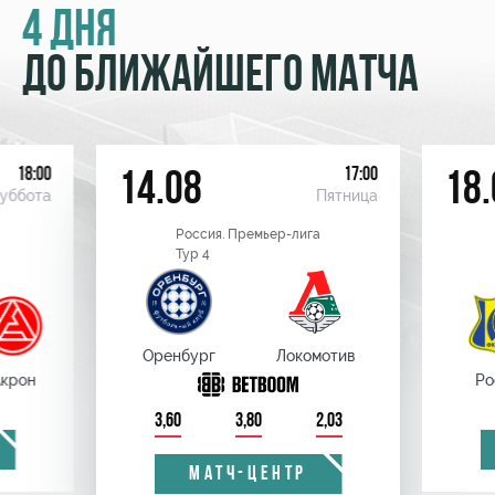
4 ДНЯ
ДО БЛИЖАЙШЕГО МАТЧА
18:00
17:00
14.08
18.
уббота
Пятница
Россия. Премьер-лига
Тур 4
Оренбург
Локомотив
крон
Ро
3,60
3,80
2,03
МАТЧ-ЦЕНТР