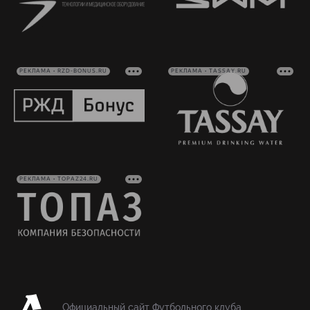
РЕКЛАМА • RZD-BONUS.RU
РЕКЛАМА • TASSAY.RU
РЕКЛАМА • TOPAZ24.RU
Официальный сайт Футбольного клуба