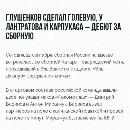
Видео
Места для
МГН
Фото
ГЛУШЕНКОВ СДЕЛАЛ ГОЛЕВУЮ, У
ЛАНТРАТОВА И КАРПУКАСА – ДЕБЮТ ЗА
СБОРНУЮ
РЖД
Локо
Информация
Сегодня, 12 сентября, сборная России на выезде
Арена
Старт
для
встречалась со сборной Катара. Товарищеский матч,
болельщиков
проходивший в Эль Вакре на стадионе «Эль-
Организация
Локо-Лето
Джануб», завершился вничью.
мероприятий
Банковская
Академия
карта
Аренда
«Локомотив»
В стартовом составе российской команды вышли
Как
полей
двое полузащитников «Локомотива» — Дмитрий
поступить
Заставки
Баринов и Антон Миранчук. Баринов вывел
Аренда
партнёров на поле с капитанской повязкой и провёл
Руководство
площадей
Программа
на поле 75 минут, Миранчук был заменён на 68-й.
лояльности
Контакты
Ледовый