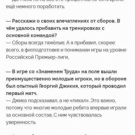
ещё немного поработать.
Контакты
Ледовый
Карта
Академии
дворец
болельщика
— Расскажи о своих впечатлениях от сборов. В
Занятия
Программа
чём удалось прибавить на тренировках с
спортом
лояльности
основной командой?
— Сборы всегда тяжёлые. А я прибавил, скорее
Информация
всего, в физподготовке и понимании игры на уровне
для
Российской Премьер-лиги.
болельщиков
МГН
— В игре со «Знаменем Труда» на поле вышли
преимущественно молодые игроки, но в обороне
был опытный Георгий Джикия, который проводил
первый матч.
— Джика подсказывал, а не «пихал». Это важно,
потому что многие молодые ребята впервые играли
за основной состав. С ним чувствовалась
уверенность.