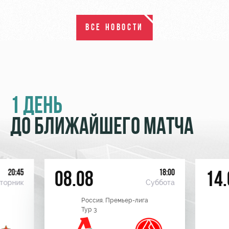
ВСЕ НОВОСТИ
1 ДЕНЬ
ДО БЛИЖАЙШЕГО МАТЧА
20:45
18:00
08.08
14.
торник
Суббота
Россия. Премьер-лига
Тур 3