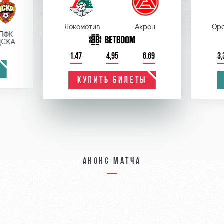
Локомотив
Акрон
Оре
ПФК
ЦСКА
1,47
4,95
6,69
3,
КУПИТЬ БИЛЕТЫ
Анонс матча