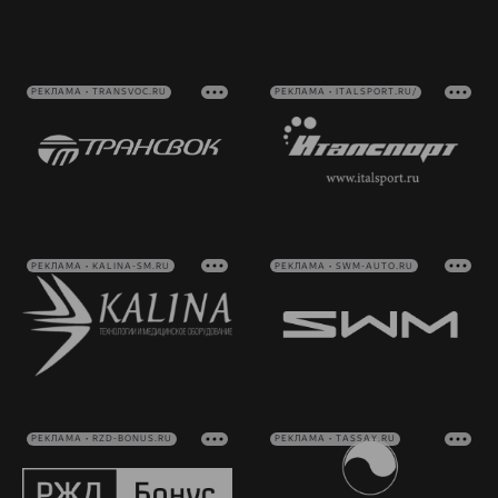
РЕКЛАМА • TRANSVOC.RU
РЕКЛАМА • ITALSPORT.RU/
РЕКЛАМА • KALINA-SM.RU
РЕКЛАМА • SWM-AUTO.RU
РЕКЛАМА • RZD-BONUS.RU
РЕКЛАМА • TASSAY.RU