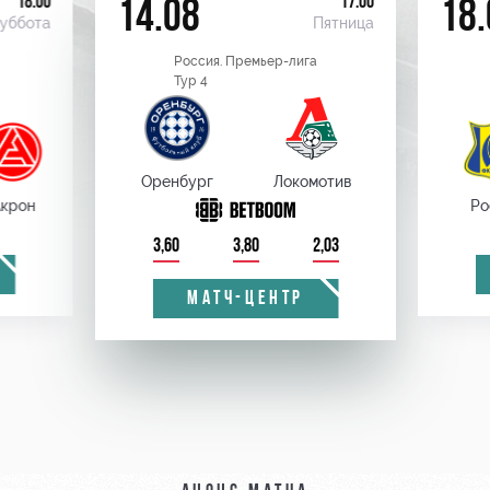
18:00
17:00
14.08
18.
уббота
Пятница
Россия. Премьер-лига
Тур 4
Оренбург
Локомотив
крон
Ро
3,60
3,80
2,03
МАТЧ-ЦЕНТР