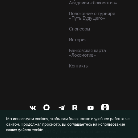
Академии «Локомотив»
Положение о турнире
«Путь Будущего»
Спонсоры
История
Банковская карта
«Локомотив»
Контакты
Мы используем cookies, чтобы вам было проще и удобнее работать с
сайтом. Продолжая просмотр, вы соглашаетесь на использование
ваших файлов cookie.
© 1999-2026 FCLM.RU Футбольный клуб «Локомотив»