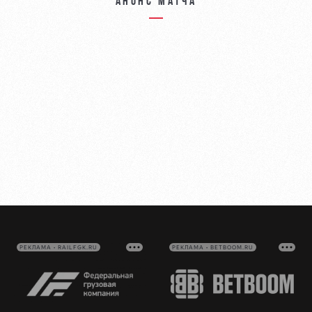
Анонс матча
РЕКЛАМА • RAILFGK.RU
РЕКЛАМА • BETBOOM.RU