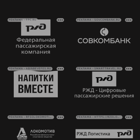
РЕКЛАМА • FPC.RU
РЕКЛАМА • SOVCOMBANK.RU
РЕКЛАМА • ABINBEVEFES.RU
РЕКЛАМА • SMARTTRAVEL.RU
РЕКЛАМА • RFSOLOKOMOTIV.RU
РЕКЛАМА • HTTPS://RZDLOG.RU/