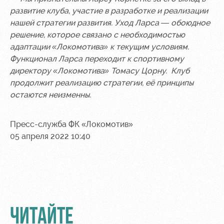
Академии
дворец
Карта
развитие клуба, участие в разработке и реализации
болельщика
Занятия
нашей стратегии развития. Уход Ларса — обоюдное
спортом
Парковка
решение, которое связано с необходимостью
адаптации «Локомотива» к текущим условиям.
Информация
Функционал Ларса переходит к спортивному
для
директору «Локомотива» Томасу Цорну. Клуб
болельщиков
продолжит реализацию стратегии, её принципы
МГН
остаются неизменны.
Пресс-служба ФК «Локомотив»
05 апреля 2022 10:40
ЧИТАЙТЕ