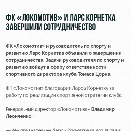
Видео
Места для
МГН
Фото
ФК «ЛОКОМОТИВ» И ЛАРС КОРНЕТКА
ЗАВЕРШИЛИ СОТРУДНИЧЕСТВО
ФК «Локомотив» и руководитель по спорту и
РЖД
Локо
Информация
развитию Ларс Корнетка объявили о завершении
Арена
Старт
для
сотрудничества. Задачи руководителя по спорту и
болельщиков
развитию войдут в сферу ответственности
Организация
Локо-Лето
спортивного директора клуба Томаса Цорна.
мероприятий
Банковская
Академия
карта
ФК «Локомотив» благодарит Ларса Корнетку за
Аренда
«Локомотив»
Как
работу по реализации спортивной стратегии клуба.
полей
поступить
Заставки
Аренда
Генеральный директор «Локомотива»
Владимир
Руководство
площадей
Программа
Леонченко
:
лояльности
Контакты
Ледовый
— Мы признательны Ларсу Корнетке за его вклад в