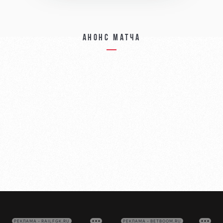
Анонс матча
РЕКЛАМА • RAILFGK.RU
РЕКЛАМА • BETBOOM.RU