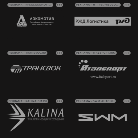
РЕКЛАМА • RFSOLOKOMOTIV.RU
РЕКЛАМА • HTTPS://RZDLOG.RU/
РЕКЛАМА • TRANSVOC.RU
РЕКЛАМА • ITALSPORT.RU/
РЕКЛАМА • KALINA-SM.RU
РЕКЛАМА • SWM-AUTO.RU