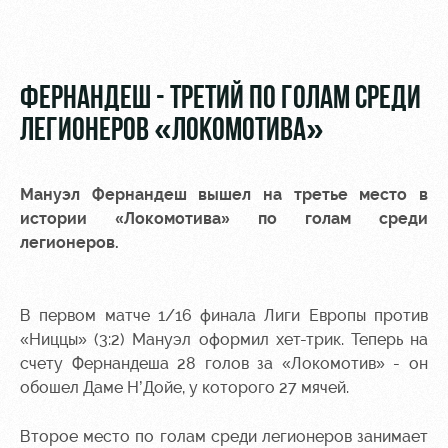
Видео
Места для
МГН
Фото
ФЕРНАНДЕШ - ТРЕТИЙ ПО ГОЛАМ СРЕДИ
ЛЕГИОНЕРОВ «ЛОКОМОТИВА»
РЖД
Локо
Информация
Мануэл Фернандеш
вышел на третье место в
Арена
Старт
для
истории «Локомотива» по голам среди
болельщиков
легионеров.
Организация
Локо-Лето
мероприятий
Банковская
Академия
карта
Аренда
«Локомотив»
В первом матче 1/16 финала Лиги Европы против
Как
полей
«Ниццы» (3:2) Мануэл оформил хет-трик. Теперь на
поступить
Заставки
счету Фернандеша 28 голов за «Локомотив» - он
Аренда
обошел Даме Н’Дойе, у которого 27 мячей.
Руководство
площадей
Программа
лояльности
Контакты
Ледовый
Второе место по голам среди легионеров занимает