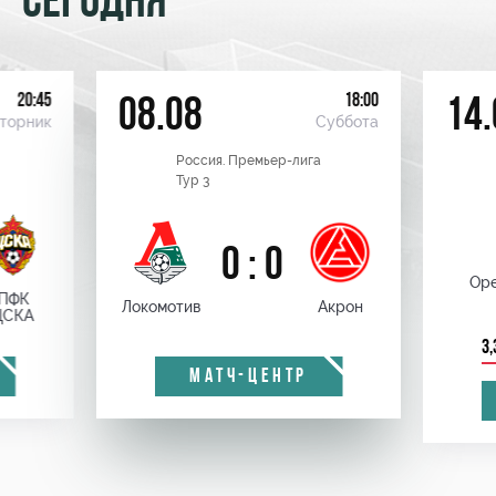
СЕГОДНЯ
20:45
18:00
08.08
14.
торник
Суббота
Россия. Премьер-лига
Тур 3
0 : 0
Оре
ПФК
Локомотив
Акрон
ЦСКА
3,
МАТЧ-ЦЕНТР