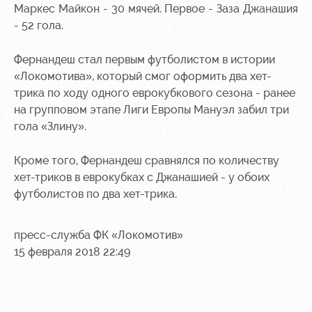
Академии
дворец
Карта
Маркес Майкон - 30 мячей. Первое - Заза Джанашия
болельщика
- 52 гола.
Занятия
спортом
Парковка
Фернандеш стал первым футболистом в истории
Информация
«Локомотива», который смог оформить два хет-
для
трика по ходу одного еврокубкового сезона - ранее
болельщиков
на групповом этапе Лиги Европы Мануэл забил три
МГН
гола «Злину».
Кроме того, Фернандеш сравнялся по количеству
хет-триков в еврокубках с Джанашией - у обоих
футболистов по два хет-трика.
пресс-служба ФК «Локомотив»
15 февраля 2018 22:49