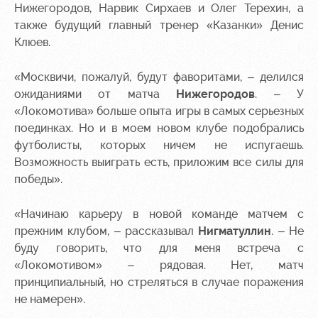
Нижегородов, Нарвик Сирхаев и Олег Терехин, а
Контакты
Ледовый
Карта
также будущий главный тренер «Казанки» Денис
Академии
дворец
болельщика
Клюев.
Занятия
Программа
«Москвичи, пожалуй, будут фаворитами, – делился
спортом
лояльности
ожиданиями от матча
Нижегородов
. – У
Информация
«Локомотива» больше опыта игры в самых серьезных
для
поединках. Но и в моем новом клубе подобрались
болельщиков
футболисты, которых ничем не испугаешь.
МГН
Возможность выиграть есть, приложим все силы для
победы».
«Начинаю карьеру в новой команде матчем с
прежним клубом, – рассказывал
Нигматуллин
. – Не
буду говорить, что для меня встреча с
«Локомотивом» – рядовая. Нет, матч
принципиальный, но стреляться в случае поражения
не намерен».