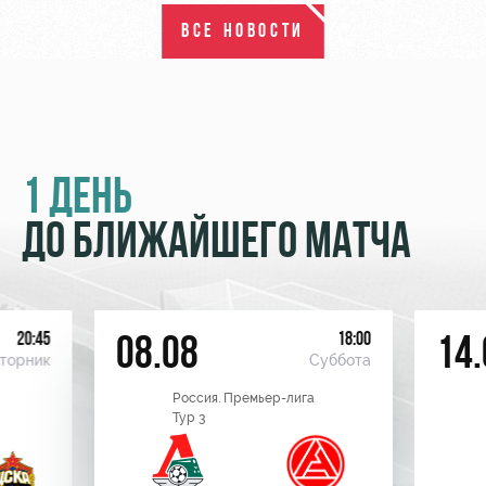
ВСЕ НОВОСТИ
1 ДЕНЬ
ДО БЛИЖАЙШЕГО МАТЧА
20:45
18:00
08.08
14.
торник
Суббота
Россия. Премьер-лига
Тур 3