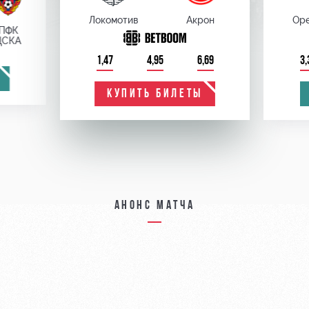
Локомотив
Акрон
Оре
ПФК
ЦСКА
1,47
4,95
6,69
3,
КУПИТЬ БИЛЕТЫ
Анонс матча