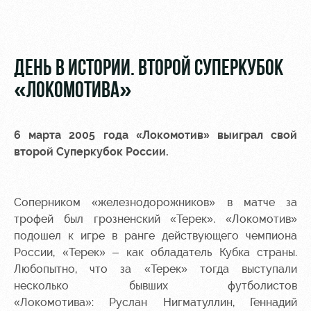
Видео
Туры по
стадиону
Фото
Места для
ДЕНЬ В ИСТОРИИ. ВТОРОЙ СУПЕРКУБОК
МГН
«ЛОКОМОТИВА»
6 марта 2005 года «Локомотив» выиграл свой
второй Суперкубок России.
РЖД
Локо
Информация
Арена
Старт
для
болельщиков
Соперником «железнодорожников» в матче за
Организация
Локо-Лето
мероприятий
Банковская
трофей был грозненский «Терек». «Локомотив»
Академия
карта
подошел к игре в ранге действующего чемпиона
Аренда
«Локомотив»
России, «Терек» – как обладатель Кубка страны.
Как
полей
Любопытно, что за «Терек» тогда выступали
поступить
Заставки
несколько бывших футболистов
Аренда
«Локомотива»: Руслан Нигматуллин, Геннадий
Руководство
площадей
Парковка