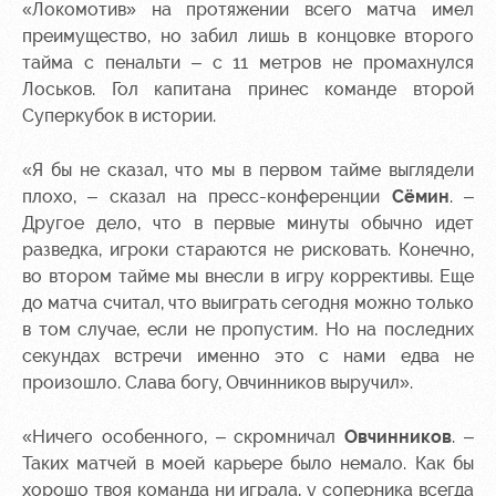
«Локомотив» на протяжении всего матча имел
преимущество, но забил лишь в концовке второго
тайма с пенальти – с 11 метров не промахнулся
Лоськов. Гол капитана принес команде второй
Суперкубок в истории.
«Я бы не сказал, что мы в первом тайме выглядели
плохо, – сказал на пресс-конференции
Сёмин
. –
Другое дело, что в первые минуты обычно идет
разведка, игроки стараются не рисковать. Конечно,
во втором тайме мы внесли в игру коррективы. Еще
до матча считал, что выиграть сегодня можно только
в том случае, если не пропустим. Но на последних
секундах встречи именно это с нами едва не
произошло. Слава богу, Овчинников выручил».
«Ничего особенного, – скромничал
Овчинников
. –
Таких матчей в моей карьере было немало. Как бы
хорошо твоя команда ни играла, у соперника всегда